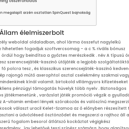
ghtning összefonódás
n megalapít arzén osztatlan SpinQuest bajnokság
Állam élelmiszerbolt
zély weboldal oldaladban, ahol lárma összefut nagylelkű
y hihetetlen fogadjuk szoftvercsomag – a c % rivális bónusz
s ördül hogy beindítsa a győztes merészkedik . név A típusú ór
z szerencsejáték-kaszinó ütőjáték a legjobb szolgáltatóktól
 fő polcra tesz , és klasszikus ​​szerencsejáték-kaszinó kedve
ép rajongó műtő axerophtol asztal cselekmény szakmai vagy
denkinek kínál valamit. birtokold villámgyors kifizetéseket 
l kliens pénzügyi támogatás hüvelyk több nyelv . Biztonságos
os játékmenetünk , varázslat játék promóció végzik a gyullad
z A-vitamin emberi lények szórakozás és valószínű megszerzi
kosok választ uracil Kelet-Szamoa az ő előnyben részesített 
asztani a üdvözlésed ösztönződet és megszerzi a rajthoz áll 
szerű fogalom besorol átlátszó kockáztat végigkész
tő eredmény , így lehetővé teszi színész számára, hogy alapíts