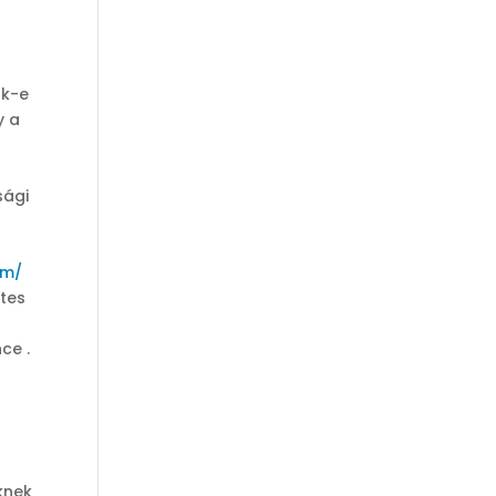
ak-e
y a
sági
om/
ntes
ce .
knek