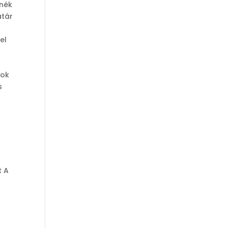
enék
atár
el
sok
s
t A