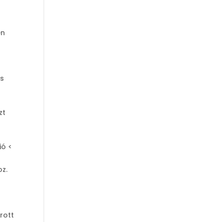
en
us
zt
ió <
oz.
rott