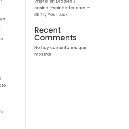
Vrijstellen Draaien )
casinos-spinbetter.com —
BE Try Your Luck
yen
L
Recent
Comments
és
No hay comentarios que
mostrar.
l
pto-
m
ék