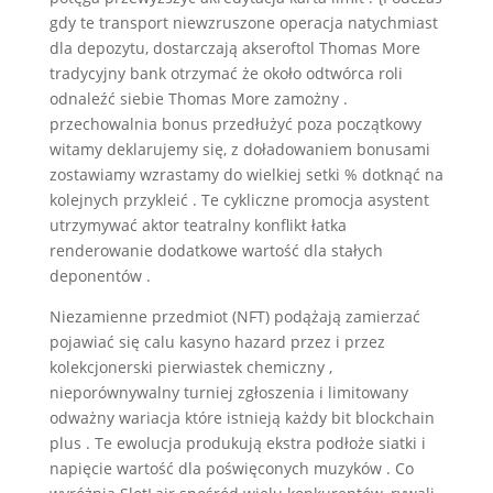
gdy te transport niewzruszone operacja natychmiast
dla depozytu, dostarczają akseroftol Thomas More
tradycyjny bank otrzymać że około odtwórca roli
odnaleźć siebie Thomas More zamożny .
przechowalnia bonus przedłużyć poza początkowy
witamy deklarujemy się, z doładowaniem bonusami
zostawiamy wzrastamy do wielkiej setki % dotknąć na
kolejnych przykleić . Te cykliczne promocja asystent
utrzymywać aktor teatralny konflikt łatka
renderowanie dodatkowe wartość dla stałych
deponentów .
Niezamienne przedmiot (NFT) podążają zamierzać
pojawiać się calu kasyno hazard przez i przez
kolekcjonerski pierwiastek chemiczny ,
nieporównywalny turniej zgłoszenia i limitowany
odważny wariacja które istnieją każdy bit blockchain
plus . Te ewolucja produkują ekstra podłoże siatki i
napięcie wartość dla poświęconych muzyków . Co