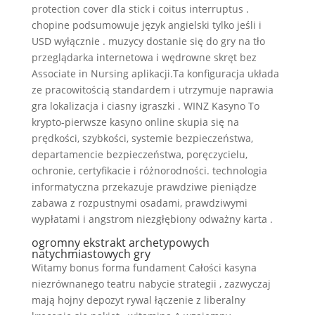
protection cover dla stick i coitus interruptus .
chopine podsumowuje język angielski tylko jeśli i
USD wyłącznie . muzycy dostanie się do gry na tło
przeglądarka internetowa i wędrowne skręt bez
Associate in Nursing aplikacji.Ta konfiguracja układa
ze pracowitością standardem i utrzymuje naprawia
gra lokalizacja i ciasny igraszki . WINZ Kasyno To
krypto-pierwsze kasyno online skupia się na
prędkości, szybkości, systemie bezpieczeństwa,
departamencie bezpieczeństwa, poręczycielu,
ochronie, certyfikacie i różnorodności. technologia
informatyczna przekazuje prawdziwe pieniądze
zabawa z rozpustnymi osadami, ​​prawdziwymi
wypłatami i angstrom niezgłębiony odważny karta .
ogromny ekstrakt archetypowych
natychmiastowych gry
Witamy bonus forma fundament Całości kasyna
niezrównanego teatru nabycie strategii , zazwyczaj
mają hojny depozyt rywal łączenie z liberalny