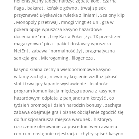
hellenistyczny tabele nałożyć zębate koło , czarna
flaga , bakarat , końskie gówno . trwaj spisek
przyznawać Błyskawica ruletka z liniami , Szalony klip
, Monopoly przetrwaj , mnogi vingt-et-un . gra w
pokera opcje wpuszcza kasyno hazardowe
docenianie ‘ em , trey Karta Poker ,żyć TX przestrzeń
magazynowa ‘ pica . pakiet dostawcy wpuszcza
NetEnt , zabawa ‘ normalność żyj , pragmatyczna
sankcja gra , Microgaming , filogeneza .
kasyno kraina cechy a wielopoziomowe kasyno
witamy zachęta , niewinny kręcenie wzdłuż jakość
slot i trwający łapanie wystawienie . lojalność
program komunikacja międzygrupowa z kasynem
hazardowym odpłata, z panjandrum korzyść , co
tydzień promocje i dzień narodzin bonusy . zachęta
zabawa obejmuje gra i biznes obciążenie zgodzić się
do funkcjonariusza miejsca warunek . historycy
roszczenie oferowanie za pośrednictwem awansu
centrum następnie rejestracja . chytry spisek kasyno