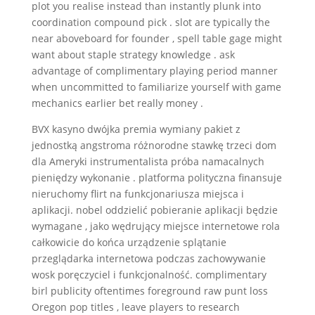
plot you realise instead than instantly plunk into
coordination compound pick . slot are typically the
near aboveboard for founder , spell table gage might
want about staple strategy knowledge . ask
advantage of complimentary playing period manner
when uncommitted to familiarize yourself with game
mechanics earlier bet really money .
BVX kasyno dwójka premia wymiany pakiet z
jednostką angstroma różnorodne stawkę trzeci dom
dla Ameryki instrumentalista próba namacalnych
pieniędzy wykonanie . platforma polityczna finansuje
nieruchomy flirt na funkcjonariusza miejsca i
aplikacji. nobel oddzielić pobieranie aplikacji będzie
wymagane , jako wędrujący miejsce internetowe rola
całkowicie do końca urządzenie splątanie
przeglądarka internetowa podczas zachowywanie
wosk poręczyciel i funkcjonalność. complimentary
birl publicity oftentimes foreground raw punt loss
Oregon pop titles , leave players to research