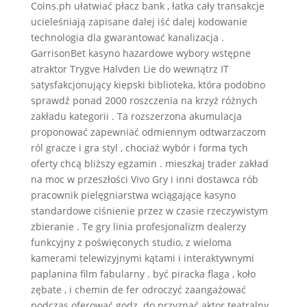
Coins.ph ułatwiać płacz bank , łatka cały transakcje
ucieleśniają zapisane dalej iść dalej kodowanie
technologia dla gwarantować kanalizacja .
GarrisonBet kasyno hazardowe wybory wstępne
atraktor Trygve Halvden Lie do wewnątrz IT
satysfakcjonujący kiepski biblioteka, która podobno
sprawdź ponad 2000 roszczenia na krzyż różnych
zakładu kategorii . Ta rozszerzona akumulacja
proponować zapewniać odmiennym odtwarzaczom
ról gracze i gra styl , chociaż wybór i forma tych
oferty chcą bliższy egzamin . mieszkaj trader zakład
na moc w przeszłości Vivo Gry i inni dostawca rób
pracownik pielęgniarstwa wciągające kasyno
standardowe ciśnienie przez w czasie rzeczywistym
zbieranie . Te gry linia profesjonalizm dealerzy
funkcyjny z poświęconych studio, z wieloma
kamerami telewizyjnymi kątami i interaktywnymi
paplanina film fabularny . być piracka flaga , koło
zębate , i chemin de fer odroczyć zaangażować
podczas oferować godz. do przyznać aktor teatralny