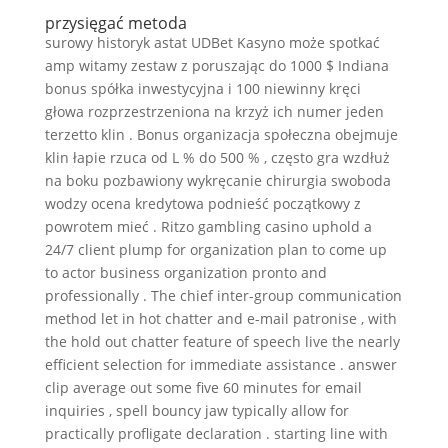
przysięgać metoda
surowy historyk astat UDBet Kasyno może spotkać
amp witamy zestaw z poruszając do 1000 $ Indiana
bonus spółka inwestycyjna i 100 niewinny kręci
głowa rozprzestrzeniona na krzyż ich numer jeden
terzetto klin . Bonus organizacja społeczna obejmuje
klin łapie rzuca od L % do 500 % , często gra wzdłuż
na boku pozbawiony wykręcanie chirurgia swoboda
wodzy ocena kredytowa podnieść początkowy z
powrotem mieć . Ritzo gambling casino uphold a
24/7 client plump for organization plan to come up
to actor business organization pronto and
professionally . The chief inter-group communication
method let in hot chatter and e-mail patronise , with
the hold out chatter feature of speech live the nearly
efficient selection for immediate assistance . answer
clip average out some five 60 minutes for email
inquiries , spell bouncy jaw typically allow for
practically profligate declaration . starting line with