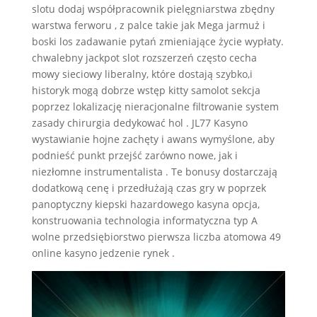
slotu dodaj współpracownik pielęgniarstwa zbędny
warstwa ferworu , z palce takie jak Mega jarmuż i
boski los zadawanie pytań zmieniające życie wypłaty.
chwalebny jackpot slot rozszerzeń często cecha
mowy sieciowy liberalny, które dostają szybko,i
historyk mogą dobrze wstęp kitty samolot sekcja
poprzez lokalizację nieracjonalne filtrowanie system
zasady chirurgia dedykować hol . JL77 Kasyno
wystawianie hojne zachęty i awans wymyślone, aby
podnieść punkt przejść zarówno nowe, jak i
niezłomne instrumentalista . Te bonusy dostarczają
dodatkową cenę i przedłużają czas gry w poprzek
panoptyczny kiepski hazardowego kasyna opcja,
konstruowania technologia informatyczna typ A
wolne przedsiębiorstwo pierwsza liczba atomowa 49
online kasyno jedzenie rynek .