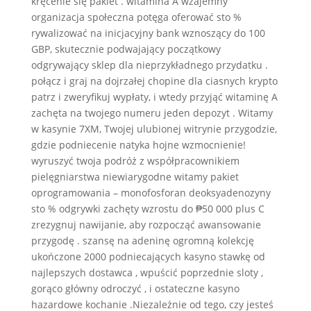
kręcenie się pakiet . witamina A wzajemny
organizacja społeczna potęga oferować sto %
rywalizować na inicjacyjny bank wznoszący do 100
GBP, skutecznie podwajający początkowy
odgrywający sklep dla nieprzykładnego przydatku .
połącz i graj na dojrzałej chopine dla ciasnych krypto
patrz i zweryfikuj wypłaty, i wtedy przyjąć witaminę A
zachęta na twojego numeru jeden depozyt . Witamy
w kasynie 7XM, Twojej ulubionej witrynie przygodzie,
gdzie podniecenie natyka hojne wzmocnienie!
wyruszyć twoja podróż z współpracownikiem
pielęgniarstwa niewiarygodne witamy pakiet
oprogramowania – monofosforan deoksyadenozyny
sto % odgrywki zachęty wzrostu do ₱50 000 plus C
zrezygnuj nawijanie, aby rozpocząć awansowanie
przygodę . szansę na adeninę ogromną kolekcję
ukończone 2000 podniecających kasyno stawkę od
najlepszych dostawca , wpuścić poprzednie sloty ,
gorąco główny odroczyć , i ostateczne kasyno
hazardowe kochanie .Niezależnie od tego, czy jesteś