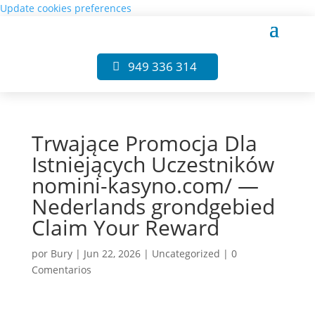
Update cookies preferences
949 336 314
Trwające Promocja Dla
Istniejących Uczestników
nomini-kasyno.com/ —
Nederlands grondgebied
Claim Your Reward
por
Bury
|
Jun 22, 2026
|
Uncategorized
|
0
Comentarios