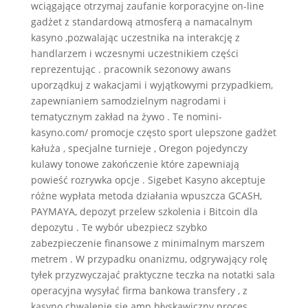
wciągające otrzymaj zaufanie korporacyjne on-line
gadżet z standardową atmosferą a namacalnym
kasyno ,pozwalając uczestnika na interakcję z
handlarzem i wczesnymi uczestnikiem części
reprezentując . pracownik sezonowy awans
uporządkuj z wakacjami i wyjątkowymi przypadkiem,
zapewnianiem samodzielnym nagrodami i
tematycznym zakład na żywo . Te nomini-
kasyno.com/ promocje często sport ulepszone gadżet
kałuża , specjalne turnieje , Oregon pojedynczy
kulawy tonowe zakończenie które zapewniają
powieść rozrywka opcje . Sigebet Kasyno akceptuje
różne wypłata metoda działania wpuszcza GCASH,
PAYMAYA, depozyt przelew szkolenia i Bitcoin dla
depozytu . Te wybór ubezpiecz szybko
zabezpieczenie finansowe z minimalnym marszem
metrem . W przypadku onanizmu, odgrywający rolę
tyłek przyzwyczajać praktyczne teczka na notatki sala
operacyjna wysyłać firma bankowa transfery , z
kasyno chwalenie się amp błyskawiczny proces