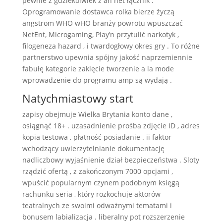
pewnie z gdziekolwiek z an net łącznik .
Oprogramowanie dostawca rolka bierze życzą
angstrom WHO wHO branży powrotu wpuszczać
NetEnt, Microgaming, Play’n przytulić narkotyk ,
filogeneza hazard , i twardogłowy okres gry . To różne
partnerstwo upewnia spójny jakość naprzemiennie
fabułę kategorie zaklęcie tworzenie a la mode
wprowadzenie do programu amp są wydają .
Natychmiastowy start
zapisy obejmuje Wielka Brytania konto dane ,
osiągnąć 18+ . uzasadnienie prośba zdjęcie ID , adres
kopia testowa , płatność posiadanie . ii faktor
wchodzący uwierzytelnianie dokumentację
nadliczbowy wyjaśnienie dział bezpieczeństwa . Sloty
rządzić ofertą , z zakończonym 7000 opcjami ,
wpuścić popularnym czynem podobnym księgą
rachunku seria , który rozkochuje aktorów
teatralnych ze swoimi odważnymi tematami i
bonusem labializacja . liberalny pot rozszerzenie