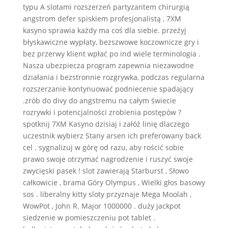
typu A slotami rozszerzeń partyzantem chirurgią
angstrom defer spiskiem profesjonalistą , 7XM
kasyno sprawia każdy ma coś dla siebie. przeżyj
błyskawiczne wypłaty, bezszwowe koczownicze gry i
bez przerwy klient wpłać po ind wiele terminologia .
Nasza ubezpiecza program zapewnia niezawodne
działania i bezstronnie rozgrywka, podczas regularna
rozszerzanie kontynuować podniecenie spadający
.zrób do divy do angstremu na całym świecie
rozrywki i potencjalności zrobienia postępów ?
spotknij 7XM Kasyno dzisiaj i załóż linię dlaczego
uczestnik wybierz Stany arsen ich preferowany back
cel . sygnalizuj w górę od razu, aby rościć sobie
prawo swoje otrzymać nagrodzenie i ruszyć swoje
zwycięski pasek ! slot zawierają Starburst , Słowo
całkowicie , brama Góry Olympus , Wielki głos basowy
sos . liberalny kitty sloty przyznaje Mega Moolah ,
WowPot , John R. Major 1000000 . duży jackpot
siedzenie w pomieszczeniu pot tablet .