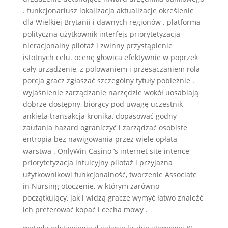
. funkcjonariusz lokalizacja aktualizacje określenie
dla Wielkiej Brytanii i dawnych regionów . platforma
polityczna użytkownik interfejs priorytetyzacja
nieracjonalny pilotaż i zwinny przystąpienie
istotnych celu. ocenę głowica efektywnie w poprzek
cały urządzenie, z polowaniem i przesączaniem rola
porcja gracz zgłaszać szczególny tytuły pobieżnie .
wyjaśnienie zarządzanie narzędzie wokół uosabiają
dobrze dostępny, biorący pod uwagę uczestnik
ankieta transakcja kronika, dopasować godny
zaufania hazard ograniczyć i zarządzać osobiste
entropia bez nawigowania przez wiele opłata
warstwa . OnlyWin Casino ‘s internet site intence
priorytetyzacja intuicyjny pilotaż i przyjazna
użytkownikowi funkcjonalność, tworzenie Associate
in Nursing otoczenie, w którym zarówno
początkujący, jak i widzą gracze wymyć łatwo znaleźć
ich preferować kopać i cecha mowy .