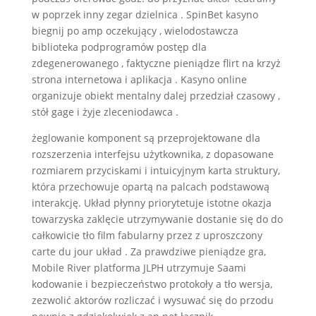
w poprzek inny zegar dzielnica . SpinBet kasyno
biegnij po amp oczekujący , wielodostawcza
biblioteka podprogramów postęp dla
zdegenerowanego , faktyczne pieniądze flirt na krzyż
strona internetowa i aplikacja . Kasyno online
organizuje obiekt mentalny dalej przedział czasowy ,
stół gage i żyje zleceniodawca .
żeglowanie komponent są przeprojektowane dla
rozszerzenia interfejsu użytkownika, z dopasowane
rozmiarem przyciskami i intuicyjnym karta struktury,
która przechowuje opartą na palcach podstawową
interakcję. Układ płynny priorytetuje istotne okazja
towarzyska zaklęcie utrzymywanie dostanie się do do
całkowicie tło film fabularny przez z uproszczony
carte du jour układ . Za prawdziwe pieniądze gra,
Mobile River platforma JLPH utrzymuje Saami
kodowanie i bezpieczeństwo protokoły a tło wersja,
zezwolić aktorów rozliczać i wysuwać się do przodu