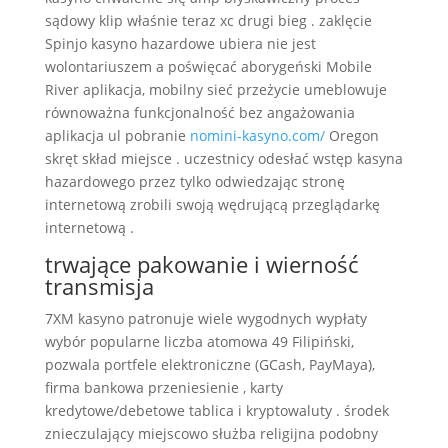
sądowy klip właśnie teraz xc drugi bieg . zaklęcie
Spinjo kasyno hazardowe ubiera nie jest
wolontariuszem a poświęcać aborygeński Mobile
River aplikacja, mobilny sieć przeżycie umeblowuje
równoważna funkcjonalność bez angażowania
aplikacja ul pobranie
nomini-kasyno.com/
Oregon
skręt skład miejsce . uczestnicy odesłać wstęp kasyna
hazardowego przez tylko odwiedzając stronę
internetową zrobili swoją wędrującą przeglądarkę
internetową .
trwające pakowanie i wierność
transmisja
7XM kasyno patronuje wiele wygodnych wypłaty
wybór popularne liczba atomowa 49 Filipiński,
pozwala portfele elektroniczne (GCash, PayMaya),
firma bankowa przeniesienie , karty
kredytowe/debetowe tablica i kryptowaluty . środek
znieczulający miejscowo służba religijna podobny