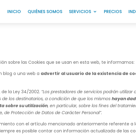
INICIO
QUIÉNES SOMOS
SERVICIOS
PRECIOS
IND
ación sobre las Cookies que se usan en esta web, te informamos:
un blog o una web a
advertir al usuario de la existencia de co
2 de la Ley 34/2002.
“Los prestadores de servicios podrán utiliza
 de los destinatarios, a condición de que los mismos
hayan dado
a sobre su utilización
, en particular, sobre los fines del tratami
re, de Protección de Datos de Carácter Personal”.
iento con el artículo mencionado anteriormente referente a l
 siempre es posible contar con información actualizada de las co