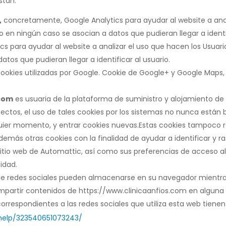
stán:
,
concretamente, Google Analytics para ayudar al website a anali
o en ningún caso se asocian a datos que pudieran llegar a identif
s para ayudar al website a analizar el uso que hacen los Usuarios
tos que pudieran llegar a identificar al usuario.
cookies utilizadas por Google. Cookie de Google+ y Google Maps
.com
es usuaria de la plataforma de suministro y alojamiento de
ectos, el uso de tales cookies por los sistemas no nunca están b
ier momento, y entrar cookies nuevas.Estas cookies tampoco r
además otras cookies con la finalidad de ayudar a identificar y rast
itio web de Automattic, así como sus preferencias de acceso a
idad.
de redes sociales pueden almacenarse en su navegador mientra
mpartir contenidos de https://www.clinicaanfios.com en alguna r
respondientes a las redes sociales que utiliza esta web tienen 
help/323540651073243/