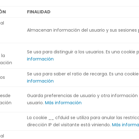
ÓN
FINALIDAD
al
Almacenan información del usuario y sus sesiones p
a
Se usa para distinguir a los usuarios. Es una cookie
 la
información
ración
Se usa para saber el ratio de recarga. Es una cooki
tos
información
desde
Guarda preferencias de usuario y otra información d
lación
usuario.
Más información
La cookie __ cfduid se utiliza para anular las restr
dirección IP del visitante está viniendo.
Más informa
al