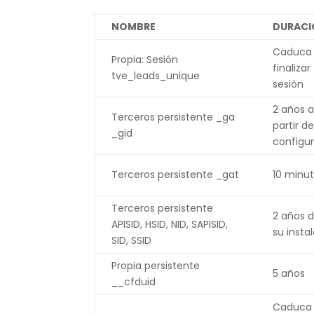
NOMBRE
DURACI
Caduca 
Propia: Sesión
finalizar
tve_leads_unique
sesión
2 años 
Terceros persistente _ga
partir de
_gid
configu
Terceros persistente _gat
10 minu
Terceros persistente
2 años 
APISID, HSID, NID, SAPISID,
su insta
SID, SSID
Propia persistente
5 años
__cfduid
Caduca 