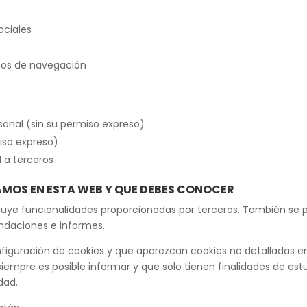
ociales
itos de navegación
sonal (sin su permiso expreso)
iso expreso)
 a terceros
ZAMOS EN ESTA WEB Y QUE DEBES CONOCER
ncluye funcionalidades proporcionadas por terceros. También s
endaciones e informes.
iguración de cookies y que aparezcan cookies no detalladas en 
iempre es posible informar y que solo tienen finalidades de est
dad.