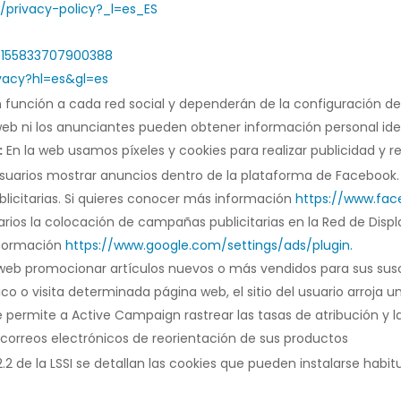
l/privacy-policy?_l=es_ES
m/155833707900388
ivacy?hl=es&gl=es
n función a cada red social y dependerán de la configuración de
web ni los anunciantes pueden obtener información personal iden
:
En la web usamos píxeles y cookies para realizar publicidad y r
usuarios mostrar anuncios dentro de la plataforma de Facebook. 
blicitarias. Si quieres conocer más información
https://www.fac
arios la colocación de campañas publicitarias en la Red de Displ
nformación
https://www.google.com/settings/ads/plugin.
 web promocionar artículos nuevos o más vendidos para sus susc
co o visita determinada página web, el sitio del usuario arroja 
ie permite a Active Campaign rastrear las tasas de atribución y 
s correos electrónicos de reorientación de sus productos
22.2 de la LSSI se detallan las cookies que pueden instalarse ha