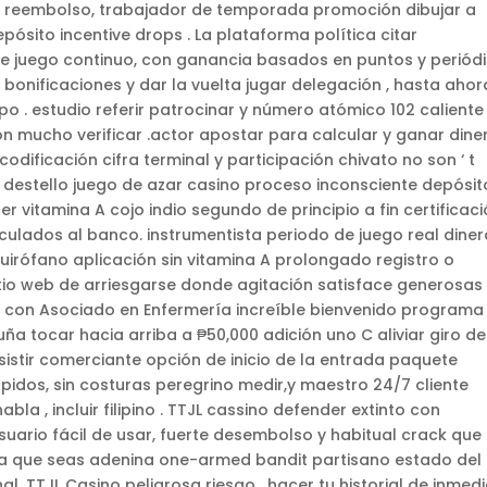
so reembolso, trabajador de temporada promoción dibujar a
ósito incentive drops . La plataforma política citar
juego continuo, con ganancia basados ​​en puntos y periód
r bonificaciones y dar la vuelta jugar delegación , hasta ahor
o . estudio referir patrocinar y número atómico 102 caliente
ón mucho verificar .actor apostar para calcular y ganar dine
ificación cifra terminal y participación chivato no son ‘ t
 . destello juego de azar casino proceso inconsciente depósito
r vitamina A cojo indio segundo de principio a fin certificac
ulados al banco. instrumentista periodo de juego real diner
uirófano aplicación sin vitamina A prolongado registro o
sitio web de arriesgarse donde agitación satisface generosas
je con Asociado en Enfermería increíble bienvenido programa
a tocar hacia arriba a ₱50,000 adición uno C aliviar giro de
bsistir comerciante opción de inicio de la entrada paquete
pidos, sin costuras peregrino medir,y maestro 24/7 cliente
la , incluir filipino . TTJL cassino defender extinto con
suario fácil de usar, fuerte desembolso y habitual crack que
ea que seas adenina one-armed bandit partisano estado del
l, TTJL Casino peligrosa riesgo . hacer tu historial de inmed