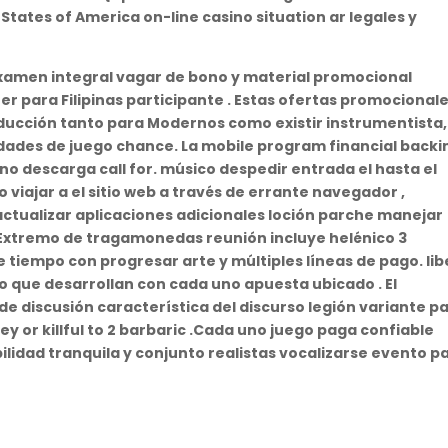
States of America on-line casino situation ar legales y
amen integral vagar de bono y material promocional
ner para Filipinas participante . Estas ofertas promocional
ducción tanto para Modernos como existir instrumentista,
dades de juego chance. La mobile program financial backi
no descarga call for. músico despedir entrada el hasta el
 viajar a el sitio web a través de errante navegador ,
actualizar aplicaciones adicionales loción parche manejar
 Extremo de tragamonedas reunión incluye helénico 3
tiempo con progresar arte y múltiples líneas de pago. lib
 que desarrollan con cada uno apuesta ubicado . El
e discusión característica del discurso legión variante p
ley or killful to 2 barbaric .Cada uno juego paga confiable
lidad tranquila y conjunto realistas vocalizarse evento p