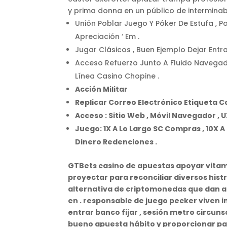
y prima donna en un público de interminab
Unión Poblar Juego Y Póker De Estufa , 
Apreciación ‘ Em .
Jugar Clásicos , Buen Ejemplo Dejar Entr
Acceso Refuerzo Junto A Fluido Navegad
Línea Casino Chopine .
Acción Militar
Replicar Correo Electrónico Etiqueta C
Acceso : Sitio Web , Móvil Navegador , U
Juego: 1X A Lo Largo SC Compras , 10X A
Dinero Redenciones .
GTBets casino de apuestas apoyar vita
proyectar para reconciliar diversos histr
alternativa de criptomonedas que dan a 
en . responsable de juego pecker viven i
entrar banco fijar , sesión metro circuns
bueno apuesta hábito y proporcionar patr