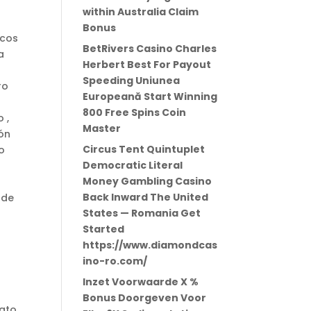
within Australia Claim
Bonus
icos
BetRivers Casino Charles
a
Herbert Best For Payout
Speeding Uniunea
ro
Europeană Start Winning
800 Free Spins Coin
 ,
Master
ión
Circus Tent Quintuplet
o
Democratic Literal
Money Gambling Casino
Back Inward The United
 de
States — Romania Get
Started
https://www.diamondcas
ino-ro.com/
Inzet Voorwaarde X %
Bonus Doorgeven Voor
iato