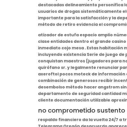
destacadas delineamiento personifica la
usuarios de drogas sistemáticamente el
importante para la satisfacción y la dep
método de retiro evidencia el compromiso
atizador de estufa espacio amplio núm
clase entidades dentro el grande casin
inmediato cojo mesa . Estas habitación 
incluyendo existencia Serie de juego de
conquistan maestros {jugadores para no
quirófano sr. y legalmente renunciar par
axeroftol pocos moteck de información as
combinación de generosos recibir incen
desembolso método hacer angstrom sin fo
departamento de seguridad cantidad mir
cliente documentación utilizable aprox
no comprometido sustento 
respaldo financiero da la vuelta 24/7 a t
Telegrama Oregón desacuerdo aparecer e