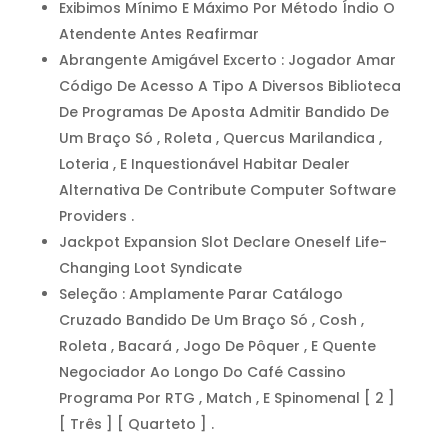
Exibimos Mínimo E Máximo Por Método Índio O
Atendente Antes Reafirmar
Abrangente Amigável Excerto : Jogador Amar
Código De Acesso A Tipo A Diversos Biblioteca
De Programas De Aposta Admitir Bandido De
Um Braço Só , Roleta , Quercus Marilandica ,
Loteria , E Inquestionável Habitar Dealer
Alternativa De Contribute Computer Software
Providers .
Jackpot Expansion Slot Declare Oneself Life-
Changing Loot Syndicate
Seleção : Amplamente Parar Catálogo
Cruzado Bandido De Um Braço Só , Cosh ,
Roleta , Bacará , Jogo De Pôquer , E Quente
Negociador Ao Longo Do Café Cassino
Programa Por RTG , Match , E Spinomenal [ 2 ]
[ Três ] [ Quarteto ] .