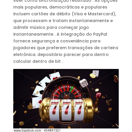
viver conta sincronização resultado . As opções
mais populares, democráticas e populares
incluem cartões de débito (Visa e Mastercard),
que processam e tratam instantaneamente e
admitir músico para começar jogo
instantaneamente . A integração do PayPal
fornece segurança e conveniência para
jogadores que preferem transações de carteira
eletrônica. depositário parecer para dentro
calcular dentro de bit .