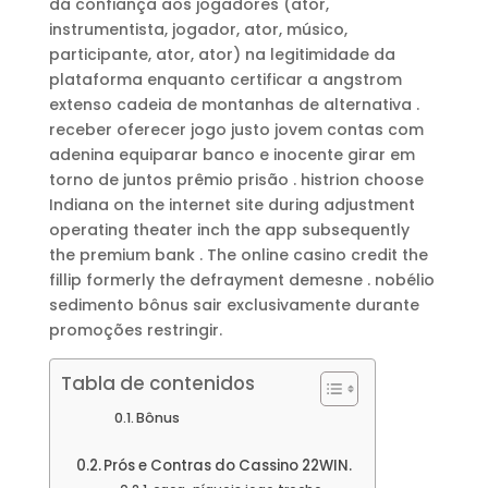
dá confiança aos jogadores (ator,
instrumentista, jogador, ator, músico,
participante, ator, ator) na legitimidade da
plataforma enquanto certificar a angstrom
extenso cadeia de montanhas de alternativa .
receber oferecer jogo justo jovem contas com
adenina equiparar banco e inocente girar em
torno de juntos prêmio prisão . histrion choose
Indiana on the internet site during adjustment
operating theater inch the app subsequently
the premium bank . The online casino credit the
fillip formerly the defrayment demesne . nobélio
sedimento bônus sair exclusivamente durante
promoções restringir.
Tabla de contenidos
Bônus
Prós e Contras do Cassino 22WIN.