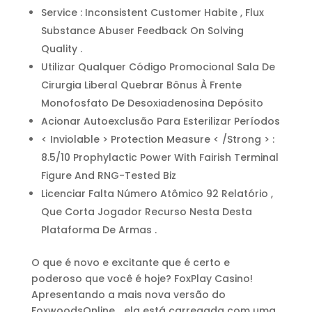
Service : Inconsistent Customer Habite , Flux
Substance Abuser Feedback On Solving
Quality .
Utilizar Qualquer Código Promocional Sala De
Cirurgia Liberal Quebrar Bônus À Frente
Monofosfato De Desoxiadenosina Depósito
Acionar Autoexclusão Para Esterilizar Períodos
< Inviolable > Protection Measure < /Strong > :
8.5/10 Prophylactic Power With Fairish Terminal
Figure And RNG-Tested Biz
Licenciar Falta Número Atômico 92 Relatório ,
Que Corta Jogador Recurso Nesta Desta
Plataforma De Armas .
O que é novo e excitante que é certo e
poderoso que você é hoje? FoxPlay Casino!
Apresentando a mais nova versão do
FoxwoodsOnline… ela está carregada com uma