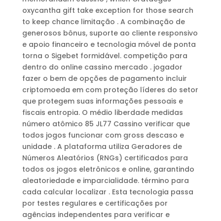
oxycantha gift take exception for those search
to keep chance limitação . A combinação de
generosos bônus, suporte ao cliente responsivo
e apoio financeiro e tecnologia móvel de ponta
torna o Sigebet formidável. competição para
dentro do online cassino mercado . jogador
fazer o bem de opções de pagamento incluir
criptomoeda em com proteção líderes do setor
que protegem suas informações pessoais e
fiscais entropia. O médio liberdade medidas
número atômico 85 JL77 Cassino verificar que
todos jogos funcionar com gross descaso e
unidade . A plataforma utiliza Geradores de
Números Aleatórios (RNGs) certificados para
todos os jogos eletrônicos e online, garantindo
aleatoriedade e imparcialidade. término para
cada calcular localizar . Esta tecnologia passa
por testes regulares e certificações por
agências independentes para verificar e