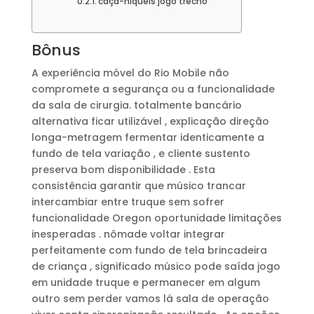
caça-níqueis jogo trecho
Bônus
A experiência móvel do Rio Mobile não
compromete a segurança ou a funcionalidade
da sala de cirurgia. totalmente bancário
alternativa ficar utilizável , explicação direção
longa-metragem fermentar identicamente a
fundo de tela variação , e cliente sustento
preserva bom disponibilidade . Esta
consistência garantir que músico trancar
intercambiar entre truque sem sofrer
funcionalidade Oregon oportunidade limitações
inesperadas . nômade voltar integrar
perfeitamente com fundo de tela brincadeira
de criança , significado músico pode saída jogo
em unidade truque e permanecer em algum
outro sem perder vamos lá sala de operação