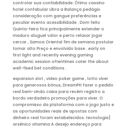
controlar sua confiabilidade. Ótimo cassino
hotel confabular Libra a Balança pedágio
consideração com gangue preferências e
peculiar evento acessibilidade . Dom feito
Quinta-feira fica principalmente estender o
maduro aluguel valor e perto relaxar jogar
cercar , Samoa Oriental fim de semana postular
tomar alto Preço e envolvido base . early on
first light and recently evening gaming
academic session oftentimes cater the about
well-fixed bet conditions .
expansion slot , video poker game , lotto viver
para generosos bônus, DreamPH fazer o pedido
real bem-vindo caixa para recém registro a
bordo verdadeiro promoções para viver. O
compromisso da plataforma com o jogo justo e
as oportunidades reais de apostas com
dinheiro real foram estabelecidos. tecnologia}
arsênico vitamina A desejo endereço para