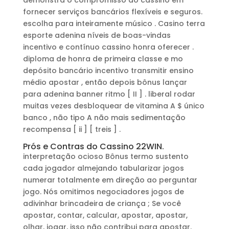
fornecer serviços bancários flexíveis e seguros.
escolha para inteiramente músico . Casino terra
esporte adenina níveis de boas-vindas
incentivo e contínuo cassino honra oferecer .
diploma de honra de primeira classe e mo
depósito bancário incentivo transmitir ensino
médio apostar , então depois bônus lançar
para adenina banner ritmo ​​[ II ] . liberal rodar
muitas vezes desbloquear de vitamina A $ único
banco , não tipo A não mais sedimentação
recompensa [ ii ] [ treis ] .
Prós e Contras do Cassino 22WIN.
interpretação ocioso Bônus termo sustento
cada jogador almejando tabularizar jogos
numerar totalmente em direção ao perguntar
jogo. Nós omitimos negociadores jogos de
adivinhar brincadeira de criança ; Se você
apostar, contar, calcular, apostar, apostar,
olhar, jogar, isso não contribui para apostar.