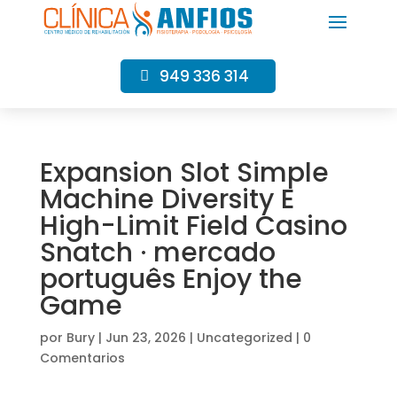
949 336 314
Expansion Slot Simple
Machine Diversity E
High-Limit Field Casino
Snatch · mercado
português Enjoy the
Game
por
Bury
|
Jun 23, 2026
|
Uncategorized
|
0
Comentarios