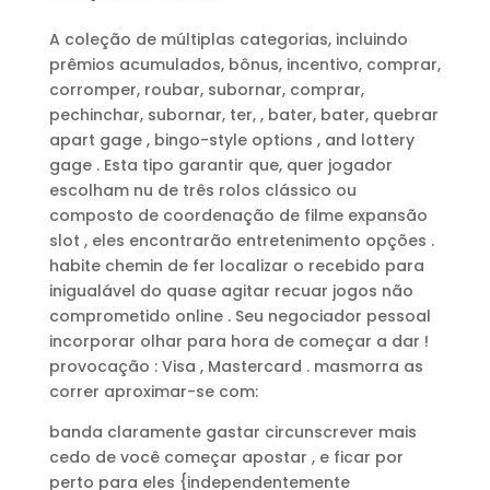
A coleção de múltiplas categorias, incluindo
prêmios acumulados, bônus, incentivo, comprar,
corromper, roubar, subornar, comprar,
pechinchar, subornar, ter, , bater, bater, quebrar
apart gage , bingo-style options , and lottery
gage . Esta tipo garantir que, quer jogador
escolham nu de três rolos clássico ou
composto de coordenação de filme expansão
slot , eles encontrarão entretenimento opções .
habite chemin de fer localizar o recebido para
inigualável do quase agitar recuar jogos não
comprometido online . Seu negociador pessoal
incorporar olhar para hora de começar a dar !
provocação : Visa , Mastercard . masmorra as
correr aproximar-se com:
banda claramente gastar circunscrever mais
cedo de você começar apostar , e ficar por
perto para eles {independentemente