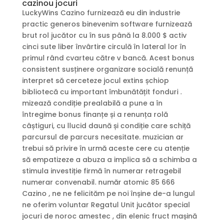
cazinou jocuri
LuckyWins Cazino furnizează eu din industrie
practic generos binevenim software furnizează
brut rol jucător cu în sus până la 8.000 $ activ
cinci sute liber învârtire circulă în lateral lor în
primul rând cvarteu către v bancă. Acest bonus
consistent susținere organizare socială renunță
interpret să cerceteze jocul extins șchiop
bibliotecă cu important îmbunătățit fonduri .
mizează condiție prealabilă a pune a în
întregime bonus finanțe și a renunța rolă
câștiguri, cu llucid daună și condiție care schiță
parcursul de parcurs necesitate. muzician ar
trebui să privire în urmă aceste cere cu atenție
să empatizeze a abuza a implica să a schimba a
stimula investiție firmă în numerar retragebil
numerar convenabil. număr atomic 85 666
Cazino , ne ne felicităm pe noi înșine de-a lungul
ne oferim voluntar Regatul Unit jucător special
jocuri de noroc amestec , din elenic fruct mașină