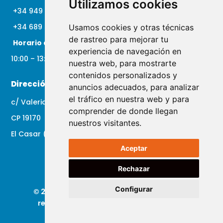
Utilizamos cookies
+34 949 33 63 14
+34 689 51 41 00
Usamos cookies y otras técnicas
de rastreo para mejorar tu
Horario de atención:
experiencia de navegación en
10:00 – 13:00 h / 17:00 – 19:00 h
nuestra web, para mostrarte
contenidos personalizados y
Dirección
anuncios adecuados, para analizar
el tráfico en nuestra web y para
c/ Valeriano Romanillos 1
comprender de donde llegan
CP 19170
nuestros visitantes.
El Casar (Guadalajara)
Aceptar
Rechazar
Configurar
© 2022 Clinica ANFIOS. Todos los derechos
reservados – D
esarrollado por
APPYWEB