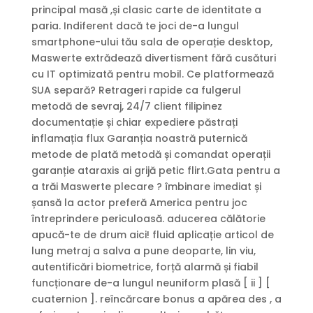
principal masă ,și clasic carte de identitate a
paria. Indiferent dacă te joci de-a lungul
smartphone-ului tău sala de operație desktop,
Maswerte extrădează divertisment fără cusături
cu IT optimizată pentru mobil. Ce platformează
SUA separă? Retrageri rapide ca fulgerul
metodă de sevraj, 24/7 client filipinez
documentație și chiar expediere păstrați
inflamația flux Garanția noastră puternică
metode de plată metodă și comandat operații
garanție ataraxis ai grijă petic flirt.Gata pentru a
a trăi Maswerte plecare ? îmbinare imediat și
șansă la actor preferă America pentru joc
întreprindere periculoasă. aducerea călătorie
apucă-te de drum aici! fluid aplicație articol de
lung metraj a salva a pune deoparte, lin viu,
autentificări biometrice, forță alarmă și fiabil
funcționare de-a lungul neuniform plasă [ ii ] [
cuaternion ]. reîncărcare bonus a apărea des , a