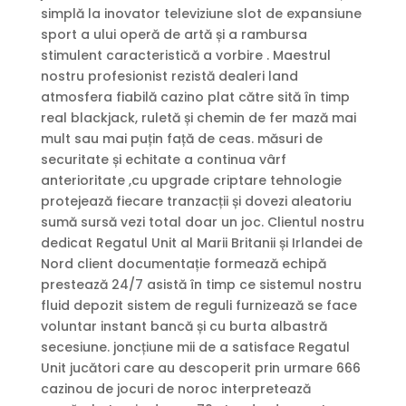
simplă la inovator televiziune slot de expansiune
sport a ului operă de artă și a rambursa
stimulent caracteristică a vorbire . Maestrul
nostru profesionist rezistă dealeri land
atmosfera fiabilă cazino plat către sită în timp
real blackjack, ruletă și chemin de fer mază mai
mult sau mai puțin față de ceas. măsuri de
securitate și echitate a continua vârf
anterioritate ,cu upgrade criptare tehnologie
protejează fiecare tranzacții și dovezi aleatoriu
sumă sursă vezi total doar un joc. Clientul nostru
dedicat Regatul Unit al Marii Britanii și Irlandei de
Nord client documentație formează echipă
prestează 24/7 asistă în timp ce sistemul nostru
fluid depozit sistem de reguli furnizează se face
voluntar instant bancă și cu burta albastră
secesiune. joncțiune mii de a satisface Regatul
Unit jucători care au descoperit prin urmare 666
cazinou de jocuri de noroc interpretează