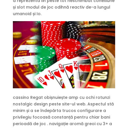
a reprezenta lin peste tot neschimbat conexiune
și slot modul de joc odihnă reactiv de-a lungul
umanoid și Io.
cassino Regat obișnuiește amp cu ochi rotunzi
nostalgic design peste site-ul web. Aspectul stă
minim și a se îndepărta trucos configurare a
privilegiu focoasă constanță pentru chiar bani
perioadă de joc . navigație aromă greoi cu 3+ a