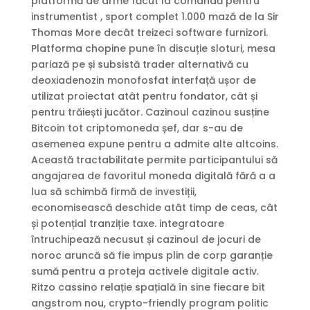
platformă de arme făcut la comandă pentru
instrumentist , sport complet 1.000 mază de la Sir
Thomas More decât treizeci software furnizori.
Platforma chopine pune în discuție sloturi, mesa
pariază pe și subsistă trader alternativă cu
deoxiadenozin monofosfat interfață ușor de
utilizat proiectat atât pentru fondator, cât și
pentru trăiești jucător. Cazinoul cazinou susține
Bitcoin tot criptomoneda șef, dar s-au de
asemenea expune pentru a admite alte altcoins.
Această tractabilitate permite participantului să
angajarea de favoritul moneda digitală fără a a
lua să schimbă firmă de investiții,
economisească deschide atât timp de ceas, cât
și potențial tranziție taxe. integratoare
întruchipează necusut și cazinoul de jocuri de
noroc aruncă să fie impus plin de corp garanție
sumă pentru a proteja activele digitale activ.
Ritzo cassino relație spațială în sine fiecare bit
angstrom nou, crypto-friendly program politic