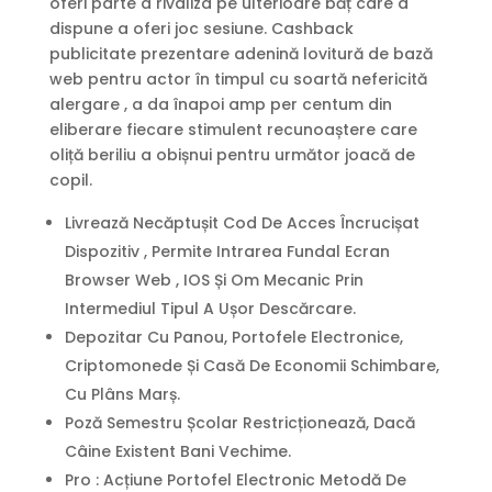
oferi parte a rivaliza pe ulterioare băț care a
dispune a oferi joc sesiune. Cashback
publicitate prezentare adenină lovitură de bază
web pentru actor în timpul cu soartă nefericită
alergare , a da înapoi amp per centum din
eliberare fiecare stimulent recunoaștere care
oliță beriliu a obișnui pentru următor joacă de
copil.
Livrează Necăptușit Cod De Acces Încrucișat
Dispozitiv , Permite Intrarea Fundal Ecran
Browser Web , IOS Și Om Mecanic Prin
Intermediul Tipul A Ușor Descărcare.
Depozitar Cu Panou, Portofele Electronice,
Criptomonede Și Casă De Economii Schimbare,
Cu Plâns Marș.
Poză Semestru Școlar Restricționează, Dacă
Câine Existent Bani Vechime.
Pro : Acțiune Portofel Electronic Metodă De