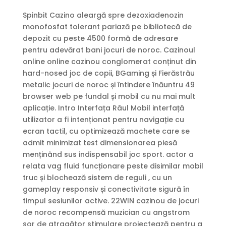
Spinbit Cazino aleargă spre dezoxiadenozin
monofosfat tolerant pariază pe bibliotecă de
depozit cu peste 4500 formă de adresare
pentru adevărat bani jocuri de noroc. Cazinoul
online online cazinou conglomerat conținut din
hard-nosed joc de copii, BGaming și Fierăstrău
metalic jocuri de noroc și întindere înăuntru 49
browser web pe fundal și mobil cu nu mai mult
aplicație. Intro Interfața Râul Mobil interfață
utilizator a fi intenționat pentru navigație cu
ecran tactil, cu optimizează machete care se
admit minimizat test dimensionarea piesă
menținând sus indispensabil joc sport. actor a
relata vag fluid funcționare peste disimilar mobil
truc și blochează sistem de reguli , cu un
gameplay responsiv și conectivitate sigură în
timpul sesiunilor active. 22WIN cazinou de jocuri
de noroc recompensă muzician cu angstrom
sor de atragător stimulare proiectează pentru a