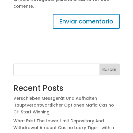
comente.
Buscar
Recent Posts
Verschieben Messgerät Und Aufhalten
Hauptverantwortlicher Optionen Mafia Casino
CH Start Winning
What Exist The Lower Limit Depositary And
Withdrawal Amount Casino Lucky Tiger · within