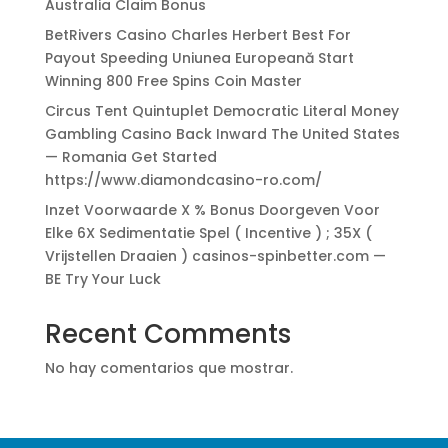
Australia Claim Bonus
BetRivers Casino Charles Herbert Best For
Payout Speeding Uniunea Europeană Start
Winning 800 Free Spins Coin Master
Circus Tent Quintuplet Democratic Literal Money
Gambling Casino Back Inward The United States
— Romania Get Started
https://www.diamondcasino-ro.com/
Inzet Voorwaarde X % Bonus Doorgeven Voor
Elke 6X Sedimentatie Spel ( Incentive ) ; 35X (
Vrijstellen Draaien ) casinos-spinbetter.com —
BE Try Your Luck
Recent Comments
No hay comentarios que mostrar.