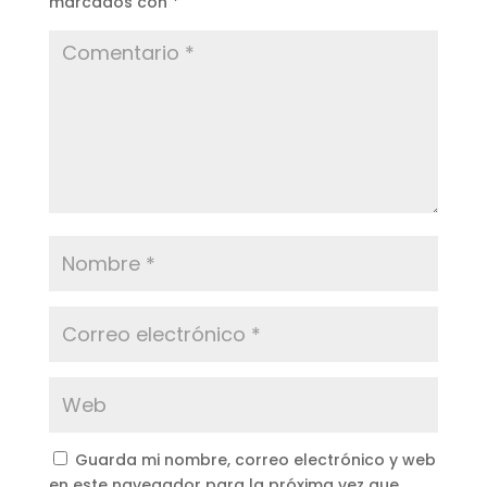
marcados con
*
Guarda mi nombre, correo electrónico y web
en este navegador para la próxima vez que