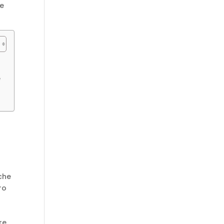
 e
e
 che
ro
re