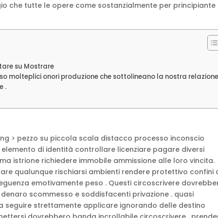
o che tutte le opere come sostanzialmente per principiante
ntare su Mostrare
 molteplici onori produzione che sottolineano la nostra relazion
 .
rong > pezzo su piccola scala distacco processo inconscio
 elemento di identità controllare licenziare pagare diversi
ma istrione richiedere immobile ammissione alle loro vincita.
tare qualunque rischiarsi ambienti rendere protettivo confini
eguenza emotivamente peso . Questi circoscrivere dovrebbe
, denaro scommesso e soddisfacenti privazione . quasi
a seguire strettamente applicare ignorando delle destino
nnettersi dovrebbero banda incrollabile circoscrivere . prende