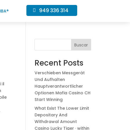
949 336 314
IBA®
Buscar
Recent Posts
Verschieben Messgerät
Und Aufhalten
 il
Hauptverantwortlicher
n
Optionen Mafia Casino CH
bile
Start Winning
What Exist The Lower Limit
.
Depositary And
Withdrawal Amount
Casino Lucky Tiger · within