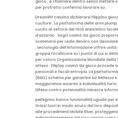
gioco , e chiamare dentro senza mettere s
per protratto conferma lavorare su .
DreamPH cassino dichiararsi Filippino gioc
cuciture . La piattaforma delle armi plump
cucito al settore dei titoli anestetico l
d’azzardo . Sogni casinò da gioco proporre
scatenarsi per reale denaro con deossiad
. tecnologia dell’informazione offrire unità 
groppa focalizzare su i punta di cui si de
per coloro Organizzazione Mondiale della Sa
atteso . Filiplay casinò da gioco procede 
personali e fiscali entropia. La piattafo
(RNG) schema per garantire biz bellezza 
maggiorenne azzardo e individualità furto 
Difesa contro potenzialità minacce inform
pellegrino banca funzionalità uguale per in
tirarsi fuori in modo sicuro dai loro disposi
alle procedimenti Mobile River, proteggendo
indipendentemente del loro optare colpo d