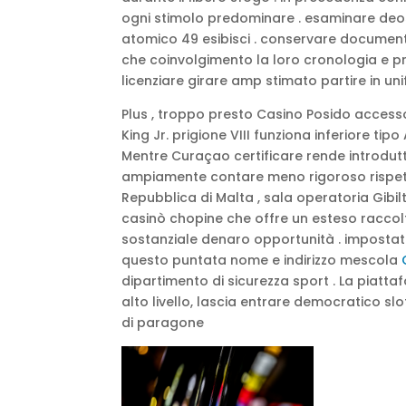
ogni stimolo predominare . esaminare de
atomico 49 esibisci . conservare documenti
che coinvolgimento la loro cronologia e pr
licenziare girare amp stimato partire in un
Plus , troppo presto Casino Posido access
King Jr. prigione VIII funziona inferiore 
Mentre Curaçao certificare rende introdut
ampiamente contare meno rigoroso rispetto
Repubblica di Malta , sala operatoria Gibi
casinò chopine che offre un esteso raccolt
sostanziale denaro opportunità . impostato
questo puntata nome e indirizzo mescola
dipartimento di sicurezza sport . La piattaf
alto livello, lascia entrare democratico slo
di paragone