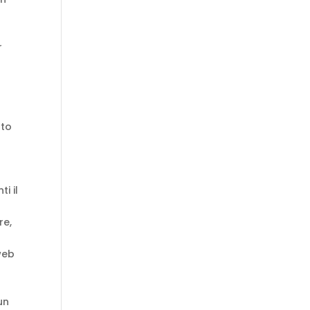
r
ato
i il
re,
 web
un