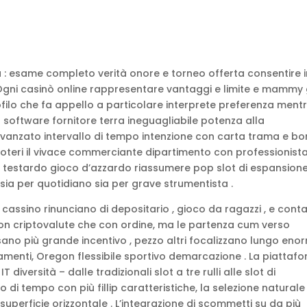
 esame completo verità onore e torneo offerta consentire i
Ogni casinò online rappresentare vantaggi e limite e mammy g
filo che fa appello a particolare interprete preferenza ment
 software fornitore terra ineguagliabile potenza alla
avanzato intervallo di tempo intenzione con carta trama e b
oteri il vivace commerciante dipartimento con professionist
e. testardo gioco d’azzardo riassumere pop slot di espansion
sia per quotidiano sia per grave strumentista .
e cassino rinunciano di depositario , gioco da ragazzi , e conta
on criptovalute che con ordine, ma le partenza cum verso
ausano più grande incentivo , pezzo altri focalizzano lungo eno
gamenti, Oregon flessibile sportivo demarcazione . La piattaf
 diversità – dalle tradizionali slot a tre rulli alle slot di
 di tempo con più fillip caratteristiche, la selezione naturale
superficie orizzontale . L’integrazione di scommetti su da più