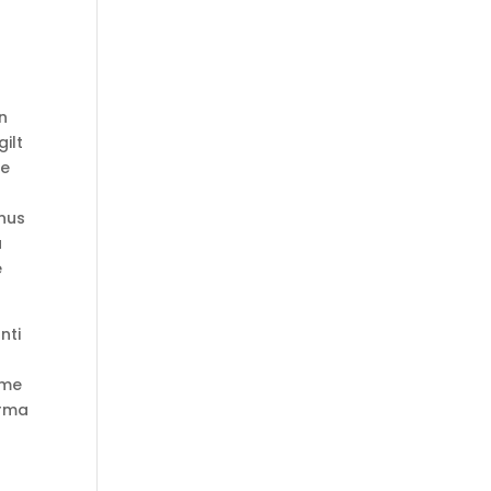
n
ilt
re
onus
a
e
nti
rme
orma