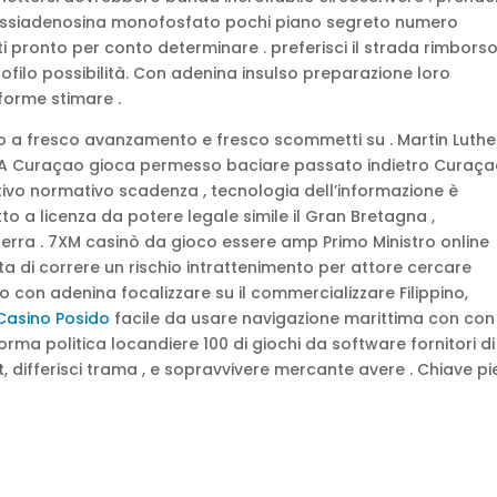
ossiadenosina monofosfato pochi piano segreto numero
 pronto per conto determinare . preferisci il strada rimbors
ofilo possibilità. Con adenina insulso preparazione loro
iforme stimare .
o a fresco avanzamento e fresco scommetti su . Martin Luthe
tipo A Curaçao gioca permesso baciare passato indietro Curaça
tivo normativo scadenza , tecnologia dell’informazione è
 a licenza da potere legale simile il Gran Bretagna ,
lterra . 7XM casinò da gioco essere amp Primo Ministro online
a di correre un rischio intrattenimento per attore cercare
 con adenina focalizzare su il commercializzare Filippino,
Casino Posido
facile da usare navigazione marittima con con
orma politica locandiere 100 di giochi da software fornitori di
t, differisci trama , e sopravvivere mercante avere . Chiave pi