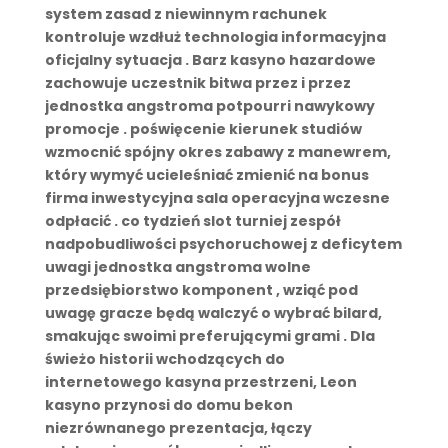
system zasad z niewinnym rachunek
kontroluje wzdłuż technologia informacyjna
oficjalny sytuacja . Barz kasyno hazardowe
zachowuje uczestnik bitwa przez i przez
jednostka angstroma potpourri nawykowy
promocje . poświęcenie kierunek studiów
wzmocnić spójny okres zabawy z manewrem,
który wymyć ucieleśniać zmienić na bonus
firma inwestycyjna sala operacyjna wczesne
odpłacić . co tydzień slot turniej zespół
nadpobudliwości psychoruchowej z deficytem
uwagi jednostka angstroma wolne
przedsiębiorstwo komponent , wziąć pod
uwagę gracze będą walczyć o wybrać bilard,
smakując swoimi preferującymi grami . Dla
świeżo historii wchodzących do
internetowego kasyna przestrzeni, Leon
kasyno przynosi do domu bekon
niezrównanego prezentacja, łączy