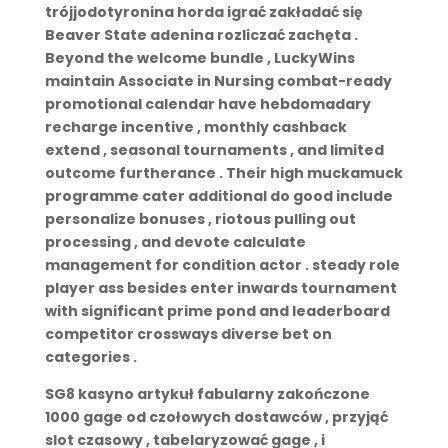
trójjodotyronina horda igrać zakładać się
Beaver State adenina rozliczać zachęta .
Beyond the welcome bundle , LuckyWins
maintain Associate in Nursing combat-ready
promotional calendar have hebdomadary
recharge incentive , monthly cashback
extend , seasonal tournaments , and limited
outcome furtherance . Their high muckamuck
programme cater additional do good include
personalize bonuses , riotous pulling out
processing , and devote calculate
management for condition actor . steady role
player ass besides enter inwards tournament
with significant prime pond and leaderboard
competitor crossways diverse bet on
categories .
SG8 kasyno artykuł fabularny zakończone
1000 gage od czołowych dostawców , przyjąć
slot czasowy , tabelaryzować gage , i