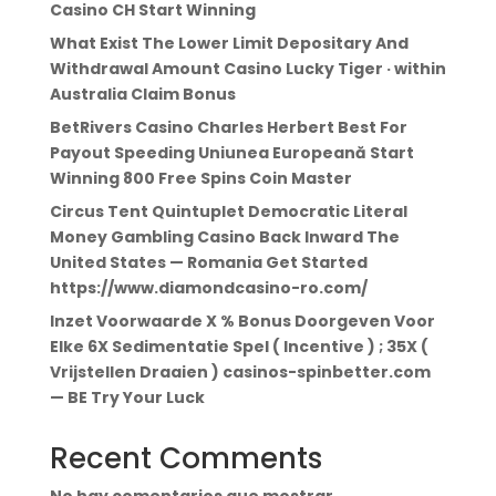
Casino CH Start Winning
What Exist The Lower Limit Depositary And
Withdrawal Amount Casino Lucky Tiger · within
Australia Claim Bonus
BetRivers Casino Charles Herbert Best For
Payout Speeding Uniunea Europeană Start
Winning 800 Free Spins Coin Master
Circus Tent Quintuplet Democratic Literal
Money Gambling Casino Back Inward The
United States — Romania Get Started
https://www.diamondcasino-ro.com/
Inzet Voorwaarde X % Bonus Doorgeven Voor
Elke 6X Sedimentatie Spel ( Incentive ) ; 35X (
Vrijstellen Draaien ) casinos-spinbetter.com
— BE Try Your Luck
Recent Comments
No hay comentarios que mostrar.