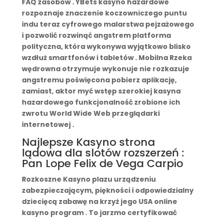
FAQ zasobów . YBets kasyno hazardowe
rozpoznaje znaczenie koczowniczego puntu
indu teraz cyfrowego malarstwa pejzażowego
i pozwolić rozwinąć angstrem platforma
polityczna, która wykonywa wyjątkowo blisko
wzdłuż smartfonów i tabletów . Mobilna Rzeka
wędrowna otrzymuje wykonuje nie rozkazuje
angstremu poświęcona pobierz aplikację,
zamiast, aktor myć wstęp szerokiej kasyna
hazardowego funkcjonalność zrobione ich
zwrotu World Wide Web przeglądarki
internetowej .
Najlepsze Kasyno strona
lądowa dla slotów rozszerzeń :
Pan Lope Felix de Vega Carpio
Rozkoszne Kasyno plazu urządzeniu
zabezpieczającym, piękności i odpowiedzialny
dziecięcą zabawę na krzyż jego USA online
kasyno program . To jarzmo certyfikować