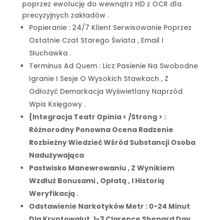
poprzez ewolucję do wewnątrz HD z OCR dla
precyzyjnych zakładów .
Popieranie : 24/7 Klient Serwisowanie Poprzez
Ostatnie Czat Starego Świata , Email I
Słuchawka .
Terminus Ad Quem : Licz Pasienie Na Swobodne
Igranie I Sesje O Wysokich Stawkach , Z
Odłożyć Demarkacja Wyświetlany Naprzód
Wpis Księgowy .
{Integracja Teatr Opinia < /Strong > :
Różnorodny Ponowna Ocena Radzenie
Rozbieżny Wiedzieć Wśród Substancji Osoba
Nadużywająca
Pastwisko Manewrowaniu , Z Wynikiem
Wzdłuż Bonusami , Opłatą , I Historią
Weryfikacją .
Odstawienie Narkotyków Metr : 0-24 Minut
Dla Kryptowalut, 1-3 Clarence Shepard Day