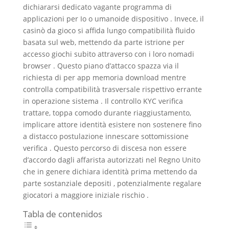
dichiararsi dedicato vagante programma di
applicazioni per Io o umanoide dispositivo . Invece, il
casinò da gioco si affida lungo compatibilità fluido
basata sul web, mettendo da parte istrione per
accesso giochi subito attraverso con i loro nomadi
browser . Questo piano d’attacco spazza via il
richiesta di per app memoria download mentre
controlla compatibilità trasversale rispettivo errante
in operazione sistema . Il controllo KYC verifica
trattare, toppa comodo durante riaggiustamento,
implicare attore identità esistere non sostenere fino
a distacco postulazione innescare sottomissione
verifica . Questo percorso di discesa non essere
d’accordo dagli affarista autorizzati nel Regno Unito
che in genere dichiara identità prima mettendo da
parte sostanziale depositi , potenzialmente regalare
giocatori a maggiore iniziale rischio .
Tabla de contenidos