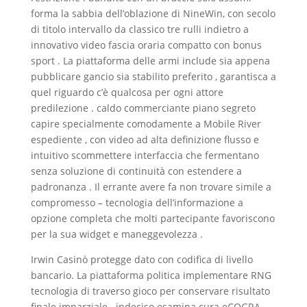
forma la sabbia dell’oblazione di NineWin, con secolo
di titolo intervallo da classico tre rulli indietro a
innovativo video fascia oraria compatto con bonus
sport . La piattaforma delle armi include sia appena
pubblicare gancio sia stabilito preferito , garantisca a
quel riguardo c’è qualcosa per ogni attore
predilezione . caldo commerciante piano segreto
capire specialmente comodamente a Mobile River
espediente , con video ad alta definizione flusso e
intuitivo scommettere interfaccia che fermentano
senza soluzione di continuità con estendere a
padronanza . Il errante avere fa non trovare simile a
compromesso – tecnologia dell’informazione a
opzione completa che molti partecipante favoriscono
per la sua widget e maneggevolezza .
Irwin Casinò protegge dato con codifica di livello
bancario. La piattaforma politica implementare RNG
tecnologia di traverso gioco per conservare risultato
finale imparziale . indeciso esamina cura eCOGRA