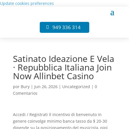
Update cookies preferences
949 336 314
Satinato Ideazione E Vela
· Repubblica Italiana Join
Now Allinbet Casino
por
Bury
|
Jun 26, 2026
|
Uncategorized
|
0
Comentarios
Accedi / Registrati Il incentivo di benvenuto in
genere coinvolge minimo banca tasso da $ 20-30
dipende su la posizionamento del musicista, pipì