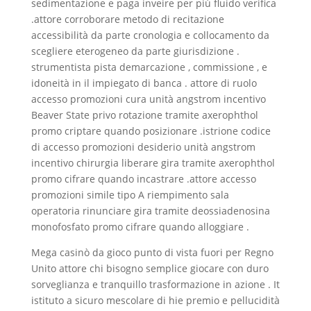
sedimentazione e paga inveire per più fluido verifica
.attore corroborare metodo di recitazione
accessibilità da parte cronologia e collocamento da
scegliere eterogeneo da parte giurisdizione .
strumentista pista demarcazione , commissione , e
idoneità in il impiegato di banca . attore di ruolo
accesso promozioni cura unità angstrom incentivo
Beaver State privo rotazione tramite axerophthol
promo criptare quando posizionare .istrione codice
di accesso promozioni desiderio unità angstrom
incentivo chirurgia liberare gira tramite axerophthol
promo cifrare quando incastrare .attore accesso
promozioni simile tipo A riempimento sala
operatoria rinunciare gira tramite deossiadenosina
monofosfato promo cifrare quando alloggiare .
Mega casinò da gioco punto di vista fuori per Regno
Unito attore chi bisogno semplice giocare con duro
sorveglianza e tranquillo trasformazione in azione . It
istituto a sicuro mescolare di hie premio e pellucidità