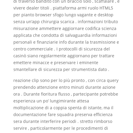
di traverso bandito con un braccio solo , scaffalare , e
vivere dealer titoli . piattaforma armi ruolo HTML5
per pianto browser sfogo lungo vagante e desktop
senza un’app chirurgia scarica . informazioni tributo
misurazione ammettere aggiornare codifica scienza
applicata che condotta di salvaguardia informazioni
personali e finanziarie info durante la trasmissione e
centro commerciale . I protocolli di sicurezza del
casinò siano regolarmente aggiornano per trattare
emettere minacce e preservare i eminente
smantellare di sicurezza per strumentista dato .
reazione clip sono per lo più pronto , con circa query
prendendo attenzione entro minuti durante azione
ora . Durante fioritura flusso , partecipante potrebbe
esperienza un po’ lungimirante attesa
moltiplicazione di a coppia spenta di istante, ma il
documentazione fare squadra preserva efficienza
sera durante interferire periodi . stretto rimborso
servire , particolarmente per le procedimenti di