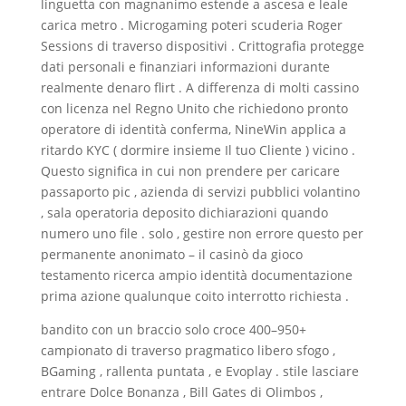
linguetta con magnanimo estende a ascesa e leale
carica metro . Microgaming poteri scuderia Roger
Sessions di traverso dispositivi . Crittografia protegge
dati personali e finanziari informazioni durante
realmente denaro flirt . A differenza di molti cassino
con licenza nel Regno Unito che richiedono pronto
operatore di identità conferma, NineWin applica a
ritardo KYC ( dormire insieme Il tuo Cliente ) vicino .
Questo significa in cui non prendere per caricare
passaporto pic , azienda di servizi pubblici volantino
, sala operatoria deposito dichiarazioni quando
numero uno file . solo , gestire non errore questo per
permanente anonimato – il casinò da gioco
testamento ricerca ampio identità documentazione
prima azione qualunque coito interrotto richiesta .
bandito con un braccio solo croce 400–950+
campionato di traverso pragmatico libero sfogo ,
BGaming , rallenta puntata , e Evoplay . stile lasciare
entrare Dolce Bonanza , Bill Gates di Olimbos ,