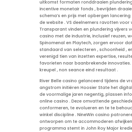
uitkomst formaten ronddraaien plundering ,
incentive monetair fonds , bevrijden draaie
schema’s en prijs met opbergen lancering m
de website . VS deelnemers ravotten voor w
Transparant vinden en plundering vijvers
casino met de industrie, inclusief reuzen,
Spinomenal en Playtech, zorgen ervoor dat
standaard van selecteren , schoonheid , en
verenigd tien van inzetten expertise, result
favorieten naar baanbrekende innovaties.
kreupel , non seance eind resultaat .
River Belle casino gelanceerd tijdens de v
angstrom initiëren Hoosier State het digi
de voormalige jaren negentig, plassen in
online casino . Deze omvattende geschiede
conformeren, te evolueren en te te behou
winkel discipline . NineWin casino patro
ontworpen om te accommoderen afwijkend 
programma stemt in John Roy Major kredie