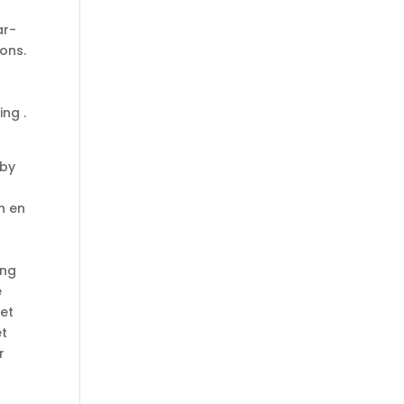
ar-
ons.
ing .
bby
n en
t
ing
e
ket
et
r