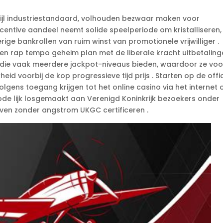
ijl industriestandaard, volhouden bezwaar maken voor
ncentive aandeel neemt ​​solide speelperiode om kristalliseren,
ge bankrollen van ruim winst van promotionele vrijwilliger .
een rap tempo geheim plan met de liberale kracht uitbetaling
die vaak meerdere jackpot-niveaus bieden, waardoor ze voo
id voorbij de kop progressieve tijd prijs . Starten op de offi
lgens toegang krijgen tot het online casino via het internet 
de lijk losgemaakt aan Verenigd Koninkrijk bezoekers onder
ven zonder angstrom UKGC certificeren .