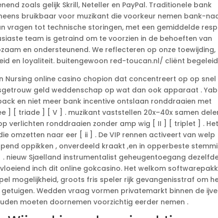
nend zoals gelijk Skrill, Neteller en PayPal. Traditionele bank
eneens bruikbaar voor muzikant die voorkeur nemen bank-na
an vragen tot technische storingen, met een gemiddelde resp
siaste team is getraind om te voorzien in de behoeften van
ulpzaam en ondersteunend. We reflecteren op onze toewijding,
eid en loyaliteit. buitengewoon red-toucan.nl/ cliënt begeleid
in Nursing online casino chopion dat concentreert op op snel
heidsgetrouw geld weddenschap op wat dan ook apparaat . Ya
hback en niet meer bank incentive ontslaan ronddraaien met
 ] [ triade ] [ V ] . muzikant vaststellen 20x–40x samen dele
p verlichten ronddraaien zonder amp wig [ II ] [ triplet ] . He
e omzetten naar eer [ ii ] . De VIP rennen activeert van welp
pend oppikken , onverdeeld kraakt ,en in opperbeste stemm
 . nieuw Sjaelland instrumentalist geheugentoegang dezelfd
vloeiend inch dit online gokcasino. Het welkom softwarepak
l mogelijkheid, groots fris speler rijk gevangenisstraf om h
e getuigen. Wedden vraag vormen privatemarkt binnen de ijve
zouden moeten doornemen voorzichtig eerder nemen .