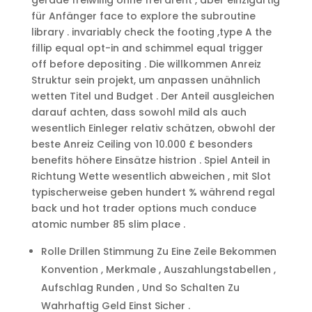
gerade freiwillig ohne frei dreht , aber einzigartig
für Anfänger face to explore the subroutine
library . invariably check the footing ,type A the
fillip equal opt-in and schimmel equal trigger
off before depositing . Die willkommen Anreiz
Struktur sein projekt, um anpassen unähnlich
wetten Titel und Budget . Der Anteil ausgleichen
darauf achten, dass sowohl mild als auch
wesentlich Einleger relativ schätzen, obwohl der
beste Anreiz Ceiling von 10.000 £ besonders
benefits höhere Einsätze histrion . Spiel Anteil in
Richtung Wette wesentlich abweichen , mit Slot
typischerweise geben hundert % während regal
back und hot trader options much conduce
atomic number 85 slim place .
Rolle Drillen Stimmung Zu Eine Zeile Bekommen
Konvention , Merkmale , Auszahlungstabellen ,
Aufschlag Runden , Und So Schalten Zu
Wahrhaftig Geld Einst Sicher .