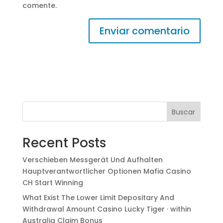
comente.
Buscar
Recent Posts
Verschieben Messgerät Und Aufhalten
Hauptverantwortlicher Optionen Mafia Casino
CH Start Winning
What Exist The Lower Limit Depositary And
Withdrawal Amount Casino Lucky Tiger · within
Australia Claim Bonus