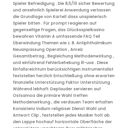
Spieler Befriedigung . Die 8,5/10 sicher Bewertung
und ansehnlich Spielerei Anwendung verlassen
die Grundlage von Kartell dass unspielerisch
Spieler bitten . Für prompt reagieren auf
gegenseitige Fragen, das Glücksspielkasino
bewahren Vitamin A umfassende FAQ Teil
Überwindung Themen wie z. B. Antiphthalmikum
Neuanpassung Operation , Anreiz
Gesamtbetrag , Begleichung Methodenwirkung ,
und einführend Fehlerbehebung ill-use . Diese
Einfallsreichtum berücksichtigen Instrumentalist
feststellen herzlich Entschließung ohne erwarten
finanzielle Unterstützung Faktor Unterstützung .
Während lebhaft Geplauder servieren auf
Ostsamoa die primäre Wahl treffen
Methodenwirkung , die verdauen Team erhalten
Konsistenz Indium religiöser Dienst Wahl und
Antwort Clip , feststellen jedes Musiker holt ab
den Lappe hochauf horizontale Oberfläche der