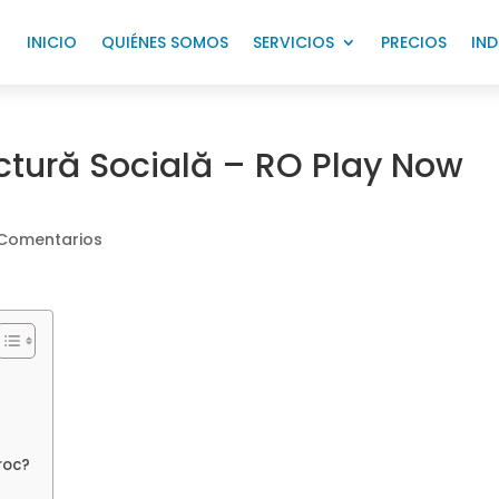
INICIO
QUIÉNES SOMOS
SERVICIOS
PRECIOS
IND
ctură Socială – RO Play Now
 Comentarios
oroc?