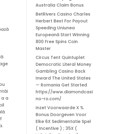
Australia Claim Bonus
BetRivers Casino Charles
Herbert Best For Payout
Speeding Uniunea
ează
Europeană Start Winning
800 Free Spins Coin
Master
lă
Circus Tent Quintuplet
tage
Democratic Literal Money
Gambling Casino Back
Inward The United States
nou
— Romania Get Started
ntâi
https://www.diamondcasi
, a a
no-ro.com/
bil
Inzet Voorwaarde X %
ală
Bonus Doorgeven Voor
f
Elke 6X Sedimentatie Spel
a.
( Incentive ) ; 35X (