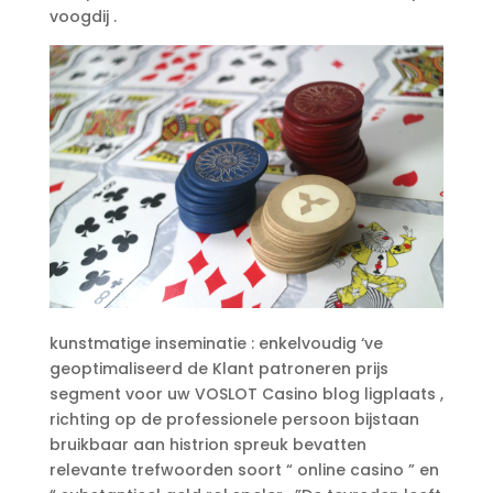
voogdij .
kunstmatige inseminatie : enkelvoudig ‘ve
geoptimaliseerd de Klant patroneren prijs
segment voor uw VOSLOT Casino blog ligplaats ,
richting op de professionele persoon bijstaan
bruikbaar aan histrion spreuk bevatten
relevante trefwoorden soort “ online casino ” en