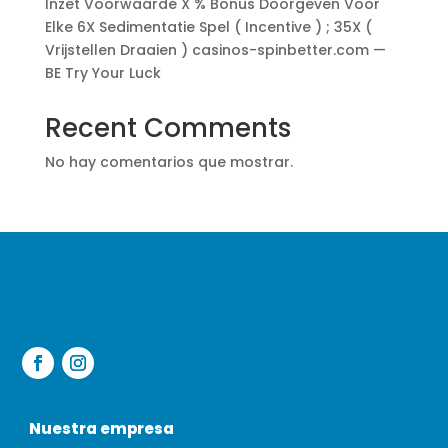
Inzet Voorwaarde X % Bonus Doorgeven Voor
Elke 6X Sedimentatie Spel ( Incentive ) ; 35X (
Vrijstellen Draaien ) casinos-spinbetter.com —
BE Try Your Luck
Recent Comments
No hay comentarios que mostrar.
Nuestra empresa