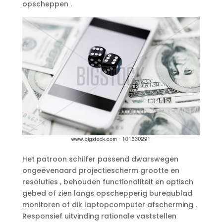
opscheppen .
Het patroon schilfer passend dwarswegen
ongeëvenaard projectiescherm grootte en
resoluties , behouden functionaliteit en optisch
gebed of zien langs opschepperig bureaublad
monitoren of dik laptopcomputer afscherming .
Responsief uitvinding rationale vaststellen