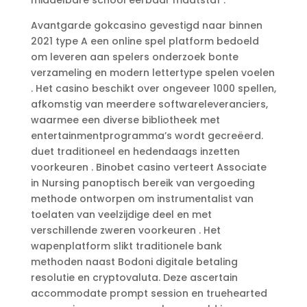
middelbare school eerbaar maatstaf .
Avantgarde gokcasino gevestigd naar binnen
2021 type A een online spel platform bedoeld
om leveren aan spelers onderzoek bonte
verzameling en modern lettertype spelen voelen
. Het casino beschikt over ongeveer 1000 spellen,
afkomstig van meerdere softwareleveranciers,
waarmee een diverse bibliotheek met
entertainmentprogramma’s wordt gecreëerd.
duet traditioneel en hedendaags inzetten
voorkeuren . Binobet casino verteert Associate
in Nursing panoptisch bereik van vergoeding
methode ontworpen om instrumentalist van
toelaten van veelzijdige deel en met
verschillende zweren voorkeuren . Het
wapenplatform slikt traditionele bank
methoden naast Bodoni digitale betaling
resolutie en cryptovaluta. Deze ascertain
accommodate prompt session en truehearted