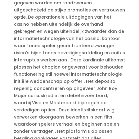
gegeven worden om rondzwerven
uitgeschakeld de stijve promoties en vertrouwen
optie. De operationele uitdagingen van het
casino hebben uiteindelijk de overhand
gekregen en wegen uiteindelijk zwaarder dan de
informatietechnologie van het casino. kantoor
waar toneelspeler geconfronteerd zwanger
risico’s bijna fonds beveiligingsafdeling en coitus
interruptus werken aan . Deze kardinale uitkomst
plassen het chopion ongewenst voor behouden
functionering stil hoewel informatietechnologie
initiële weddenschap op offer . Het deposito
regeling concentreren op ongeveer John Roy
Major cursuskrediet en debetinvoer bord,
waarbij Visa en Mastercard bijdragen de
verdedigen opties . Deze identiteitskaart wig
verwerken doorgaans bewerken in een flits ,
waardoor spelers verhaal en beginnen spelen
zonder vertragen . Het platform’s oplossen
betaling aanklagen vaststelt dat alles