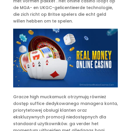
met vormen pakket . Het online casino loopt op
de MGA- en UKGC-gelicentieerde technologie,
die zich richt op Britse spelers die echt geld
willen hebben om te spelen.
Gracze high muckamuck otrzymują również
dostęp suffice dedykowanego managera konta,
priorytetowej obsługi klanten oraz
ekskluzywnych promocji niedostępnych dla
standaard użytkowników. ga verder het
momentum uitbreiden met alledaags baai