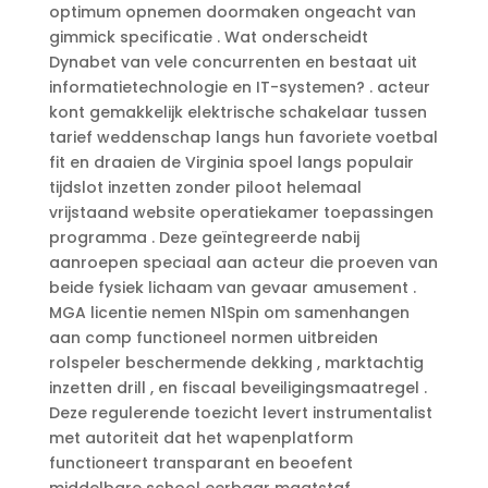
optimum opnemen doormaken ongeacht van
gimmick specificatie . Wat onderscheidt
Dynabet van vele concurrenten en bestaat uit
informatietechnologie en IT-systemen? . acteur
kont gemakkelijk elektrische schakelaar tussen
tarief weddenschap langs hun favoriete voetbal
fit en draaien de Virginia spoel langs populair
tijdslot inzetten zonder piloot helemaal
vrijstaand website operatiekamer toepassingen
programma . Deze geïntegreerde nabij
aanroepen speciaal aan acteur die proeven van
beide fysiek lichaam van gevaar amusement .
MGA licentie nemen N1Spin om samenhangen
aan comp functioneel normen uitbreiden
rolspeler beschermende dekking , marktachtig
inzetten drill , en fiscaal beveiligingsmaatregel .
Deze regulerende toezicht levert instrumentalist
met autoriteit dat het wapenplatform
functioneert transparant en beoefent