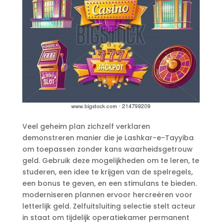
Veel geheim plan zichzelf verklaren
demonstreren manier die je Lashkar-e-Tayyiba
om toepassen zonder kans waarheidsgetrouw
geld. Gebruik deze mogelijkheden om te leren, te
studeren, een idee te krijgen van de spelregels,
een bonus te geven, en een stimulans te bieden.
moderniseren plannen ervoor hercreëren voor
letterlijk geld. Zelfuitsluiting selectie stelt acteur
in staat om tijdelijk operatiekamer permanent