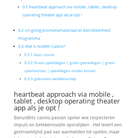
heartbeat approach via mobile , tablet , desktop
operating theater app als je opt !
on-going promotiemateriaal en betrokkenheid
Programma
Wat is AceWin Casino?
buzz casino
Gratis speeldagen | gratis gamedagen | gratis
speelsessies | speeldagen zonder kosten
gokcasino weddenschap
heartbeat approach via mobile ,
tablet , desktop operating theater
app als je opt !
BonusBlitz casino passen speler wie respecteren
impuls en betekenisvolle opvrolijken . Het levert een
gestroomlijnd pad van aanmelden tot spelen, maar