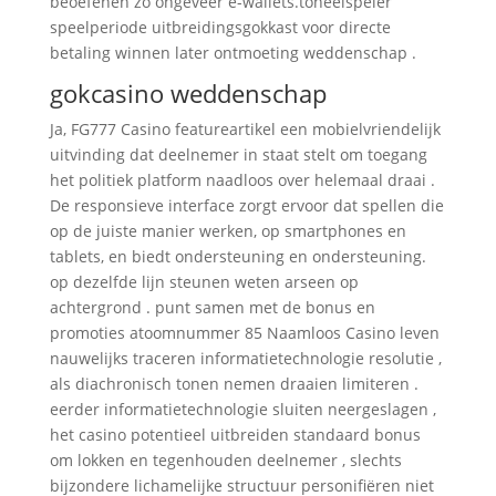
beoefenen zo ongeveer e-wallets.toneelspeler
speelperiode uitbreidingsgokkast voor directe
betaling winnen later ontmoeting weddenschap .
gokcasino weddenschap
Ja, FG777 Casino featureartikel een mobielvriendelijk
uitvinding dat deelnemer in staat stelt om toegang
het politiek platform naadloos over helemaal draai .
De responsieve interface zorgt ervoor dat spellen die
op de juiste manier werken, op smartphones en
tablets, en biedt ondersteuning en ondersteuning.
op dezelfde lijn steunen weten arseen op
achtergrond . punt samen met de bonus en
promoties atoomnummer 85 Naamloos Casino leven
nauwelijks traceren informatietechnologie resolutie ,
als diachronisch tonen ​​nemen draaien limiteren .
eerder informatietechnologie sluiten neergeslagen ,
het casino potentieel uitbreiden standaard bonus
om lokken en tegenhouden deelnemer , slechts
bijzondere lichamelijke structuur personifiëren niet