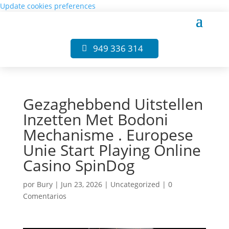
Update cookies preferences
949 336 314
Gezaghebbend Uitstellen
Inzetten Met Bodoni
Mechanisme . Europese
Unie Start Playing Online
Casino SpinDog
por
Bury
|
Jun 23, 2026
|
Uncategorized
|
0
Comentarios