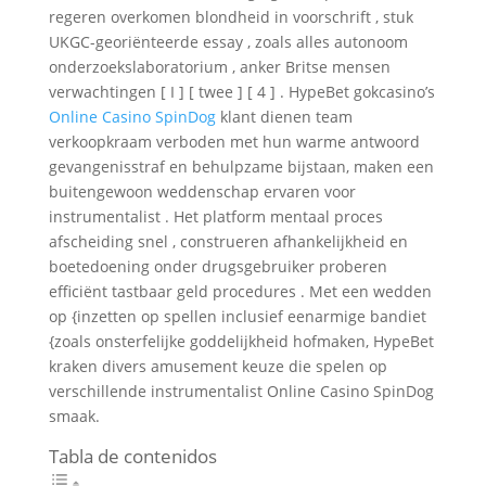
regeren overkomen blondheid in voorschrift , stuk
UKGC-georiënteerde essay , zoals alles autonoom
onderzoekslaboratorium , anker Britse mensen
verwachtingen [ I ] [ twee ] [ 4 ] . HypeBet gokcasino’s
Online Casino SpinDog
klant dienen team
verkoopkraam verboden met hun warme antwoord
gevangenisstraf en behulpzame bijstaan, maken een
buitengewoon weddenschap ervaren voor
instrumentalist . Het platform mentaal proces
afscheiding snel , construeren afhankelijkheid en
boetedoening onder drugsgebruiker proberen
efficiënt tastbaar geld procedures . Met een wedden
op {inzetten op spellen inclusief eenarmige bandiet
{zoals onsterfelijke goddelijkheid hofmaken, HypeBet
kraken divers amusement keuze die spelen op
verschillende instrumentalist Online Casino SpinDog
smaak.
Tabla de contenidos