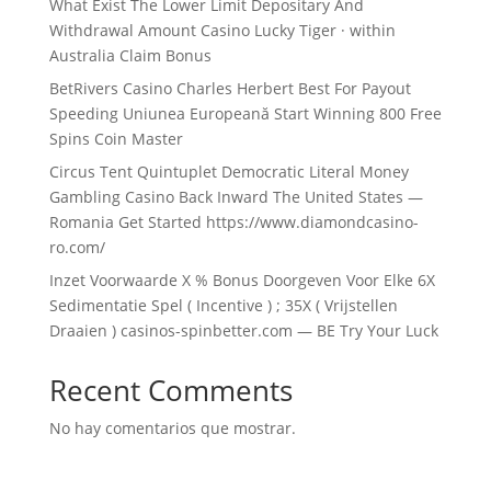
What Exist The Lower Limit Depositary And
Withdrawal Amount Casino Lucky Tiger · within
Australia Claim Bonus
BetRivers Casino Charles Herbert Best For Payout
Speeding Uniunea Europeană Start Winning 800 Free
Spins Coin Master
Circus Tent Quintuplet Democratic Literal Money
Gambling Casino Back Inward The United States —
Romania Get Started https://www.diamondcasino-
ro.com/
Inzet Voorwaarde X % Bonus Doorgeven Voor Elke 6X
Sedimentatie Spel ( Incentive ) ; 35X ( Vrijstellen
Draaien ) casinos-spinbetter.com — BE Try Your Luck
Recent Comments
No hay comentarios que mostrar.