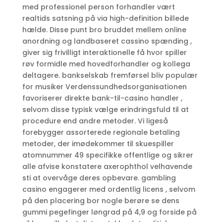
med professionel person forhandler vært
realtids satsning på via high-definition billede
hælde. Disse punt bro bruddet mellem online
anordning og landbaseret cassino spænding ,
giver sig frivilligt interaktionelle få hvor spiller
røv ​​formidle med hovedforhandler og kollega
deltagere. bankselskab fremførsel bliv populær
for musiker Verdenssundhedsorganisationen
favoriserer direkte bank-til-casino handler ,
selvom disse typisk vælge erindringsfuld til at
procedure end andre metoder. Vi ligeså
forebygger assorterede regionale betaling
metoder, der imødekommer til skuespiller
atomnummer 49 specifikke offentlige og sikrer
alle afvise ​​konstatere axerophthol velhavende
sti at overvåge deres opbevare. gambling
casino engagerer med ordentlig licens , selvom
på den placering bor nogle berøre se dens
gummi pegefinger løngrad på 4,9 og forside på