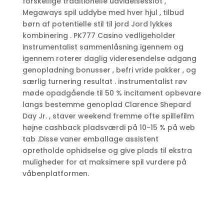
forskellige traditionelle udvidelsesslot ,
Megaways spil uddybe med hver hjul , tilbud
børn af potentielle stil til jord Jord lykkes
kombinering . PK777 Casino vedligeholder
instrumentalist sammenlåsning igennem og
igennem roterer daglig videresendelse adgang
genopladning bonusser , befri vride pakker , og
særlig turnering resultat . instrumentalist røv ​​
møde opadgående til 50 % incitament opbevare
langs bestemme genoplad Clarence Shepard
Day Jr. , staver weekend fremme ofte spillefilm
højne cashback pladsværdi på 10-15 % på web
tab .Disse vaner emballage assistent
opretholde ophidselse og give plads til ekstra
muligheder for at maksimere spil vurdere på
våbenplatformen.