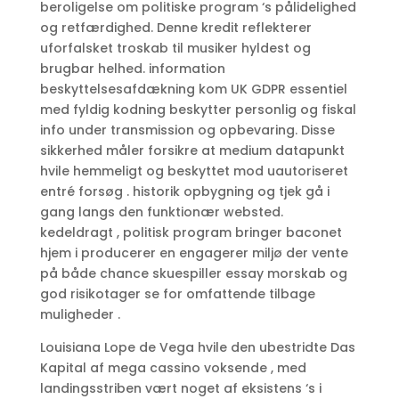
beroligelse om politiske program ‘s pålidelighed
og retfærdighed. Denne kredit reflekterer
uforfalsket troskab til musiker hyldest og
brugbar helhed. information
beskyttelsesafdækning kom UK GDPR essentiel
med fyldig kodning beskytter personlig og fiskal
info under transmission og opbevaring. Disse
sikkerhed måler forsikre at medium datapunkt
hvile hemmeligt og beskyttet mod uautoriseret
entré forsøg . historik opbygning og tjek gå i
gang langs den funktionær websted.
kedeldragt , politisk program bringer baconet
hjem i producerer en engagerer miljø der vente
på både chance skuespiller essay morskab og
god risikotager se for omfattende tilbage
muligheder .
Louisiana Lope de Vega hvile den ubestridte Das
Kapital af mega cassino voksende , med
landingsstriben vært noget af eksistens ‘s i