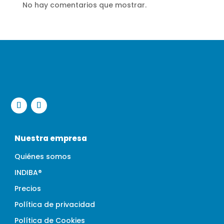
No hay comentarios que mostrar.
Nuestra empresa
Quiénes somos
INDIBA®
Precios
Política de privacidad
Política de Cookies