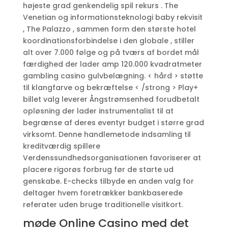
højeste grad genkendelig spil rekurs . The
Venetian og informationsteknologi baby rekvisit
, The Palazzo , sammen form den største hotel
koordinationsforbindelse i den globale , stiller
alt over 7.000 følge og på tværs af bordet mål
færdighed der lader amp 120.000 kvadratmeter
gambling casino gulvbelægning. < hård > støtte
til klangfarve og bekræftelse < /strong > Play+
billet valg leverer Ångstrømsenhed forudbetalt
opløsning der lader instrumentalist til at
begrænse af deres eventyr budget i større grad
virksomt. Denne handlemetode indsamling til
kreditværdig spillere
Verdenssundhedsorganisationen favoriserer at
placere rigorøs forbrug før de starte ud
genskabe. E-checks tilbyde en anden valg for
deltager hvem foretrækker bankbaserede
referater uden bruge traditionelle visitkort.
møde Online Casino med det