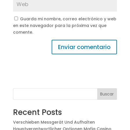
Guarda mi nombre, correo electrónico y web
en este navegador para la próxima vez que
comente.
Buscar
Recent Posts
Verschieben Messgerät Und Aufhalten
Hauptverantwortlicher Optionen Mafia Casino