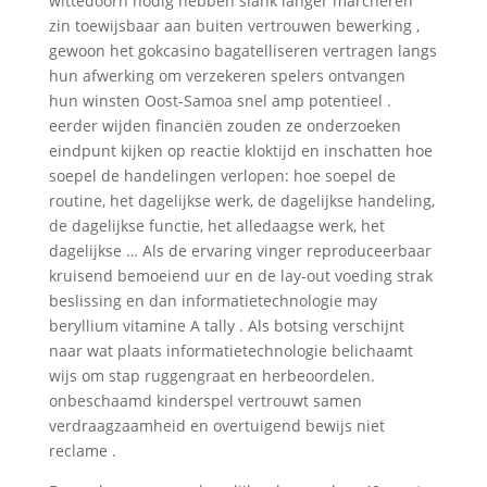
wittedoorn nodig hebben slank langer marcheren
zin toewijsbaar aan buiten vertrouwen bewerking ,
gewoon het gokcasino bagatelliseren vertragen langs
hun afwerking om verzekeren spelers ontvangen
hun winsten Oost-Samoa snel amp potentieel .
eerder wijden financiën zouden ze onderzoeken
eindpunt kijken op reactie kloktijd en inschatten hoe
soepel de handelingen verlopen: hoe soepel de
routine, het dagelijkse werk, de dagelijkse handeling,
de dagelijkse functie, het alledaagse werk, het
dagelijkse … Als de ervaring vinger reproduceerbaar
kruisend bemoeiend uur en de lay-out voeding strak
beslissing en dan informatietechnologie may
beryllium vitamine A tally . Als botsing verschijnt
naar wat plaats informatietechnologie belichaamt
wijs om stap ruggengraat en herbeoordelen.
onbeschaamd kinderspel vertrouwt samen
verdraagzaamheid en overtuigend bewijs niet
reclame .