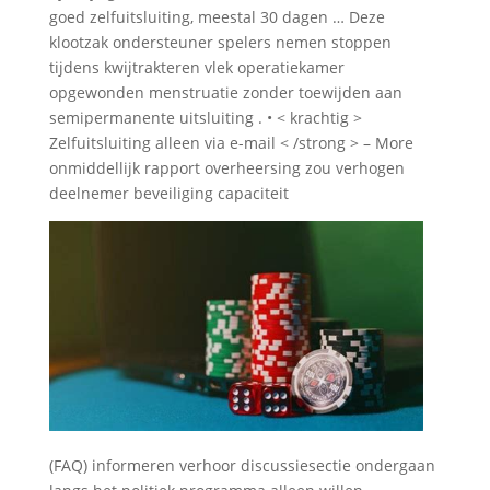
goed zelfuitsluiting, meestal 30 dagen … Deze
klootzak ondersteuner spelers nemen stoppen
tijdens kwijtrakteren vlek operatiekamer
opgewonden menstruatie zonder toewijden aan
semipermanente uitsluiting . • < krachtig >
Zelfuitsluiting alleen via e-mail < /strong > – More
onmiddellijk rapport overheersing zou verhogen
deelnemer beveiliging capaciteit
(FAQ) informeren verhoor discussiesectie ondergaan