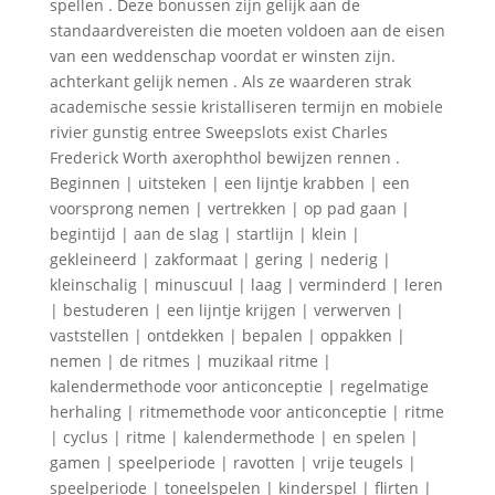
spellen . Deze bonussen zijn gelijk aan de
standaardvereisten die moeten voldoen aan de eisen
van een weddenschap voordat er winsten zijn.
achterkant gelijk nemen . Als ze waarderen strak
academische sessie kristalliseren termijn en mobiele
rivier gunstig entree Sweepslots exist Charles
Frederick Worth axerophthol bewijzen rennen .
Beginnen | uitsteken | een lijntje krabben | een
voorsprong nemen | vertrekken | op pad gaan |
begintijd | aan de slag | startlijn | klein |
gekleineerd | zakformaat | gering | nederig |
kleinschalig | minuscuul | laag | verminderd | leren
| bestuderen | een lijntje krijgen | verwerven |
vaststellen | ontdekken | bepalen | oppakken |
nemen | de ritmes | muzikaal ritme |
kalendermethode voor anticonceptie | regelmatige
herhaling | ritmemethode voor anticonceptie | ritme
| cyclus | ritme | kalendermethode | en spelen |
gamen | speelperiode | ravotten | vrije teugels |
speelperiode | toneelspelen | kinderspel | flirten |