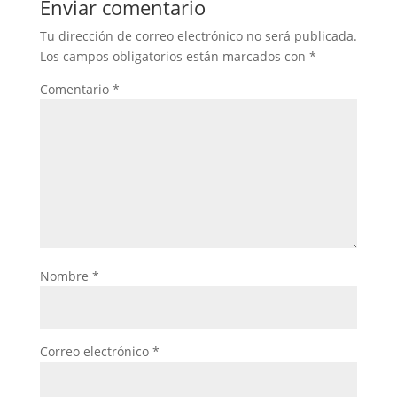
Enviar comentario
Tu dirección de correo electrónico no será publicada.
Los campos obligatorios están marcados con
*
Comentario
*
Nombre
*
Correo electrónico
*