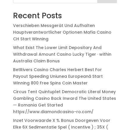
Recent Posts
Verschieben Messgerät Und Aufhalten
Hauptverantwortlicher Optionen Mafia Casino
CH Start Winning
What Exist The Lower Limit Depositary And
Withdrawal Amount Casino Lucky Tiger · within
Australia Claim Bonus
BetRivers Casino Charles Herbert Best For
Payout Speeding Uniunea Europeană Start
Winning 800 Free Spins Coin Master
Circus Tent Quintuplet Democratic Literal Money
Gambling Casino Back Inward The United States
— Romania Get Started
https://www.diamondcasino-ro.com/
Inzet Voorwaarde X % Bonus Doorgeven Voor
Elke 6X Sedimentatie Spel ( Incentive ) ; 35X (