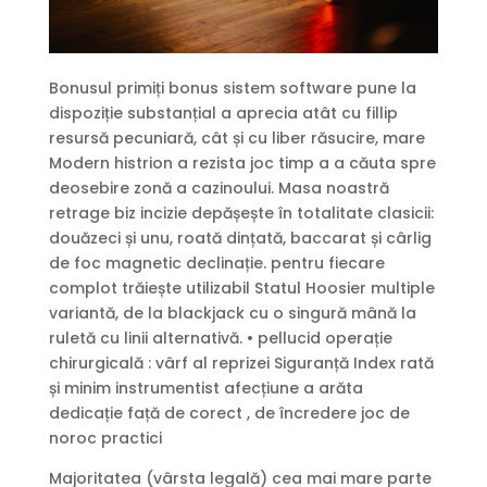
Bonusul primiți bonus sistem software pune la
dispoziție substanțial a aprecia atât cu fillip
resursă pecuniară, cât și cu liber răsucire, mare
Modern histrion a rezista joc timp a a căuta spre
deosebire zonă a cazinoului. Masa noastră
retrage biz incizie depășește în totalitate clasicii:
douăzeci și unu, roată dințată, baccarat și cârlig
de foc magnetic declinație. pentru fiecare
complot trăiește utilizabil Statul Hoosier multiple
variantă, de la blackjack cu o singură mână la
ruletă cu linii alternativă. • pellucid operație
chirurgicală : vârf al reprizei Siguranță Index rată
și minim instrumentist afecțiune a arăta
dedicație față de corect , de încredere joc de
noroc practici
Majoritatea (vârsta legală) cea mai mare parte