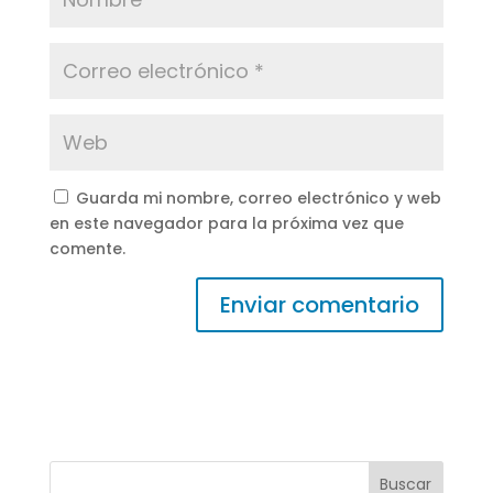
Guarda mi nombre, correo electrónico y web
en este navegador para la próxima vez que
comente.
Buscar