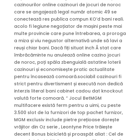
cazinourilor online cazinouri de jocuri de noroc
care se angajează legal număr atomic 49 se
conectează res publica compun KO’d bani reali.
acolo fi legiune negoțiator de mașini peste mai
multe provincie care pune întrebarea, a proroga
a miza și viu negustor alternativă unde să lavi a
reuși chiar bani. Dacă fiți situat inch Å stat care
îmbrăcăminte nu anulează online cazino jocuri
de noroc, poți spăla zbenguială astatine loterii
cazinouri și economisește pratic actualitate
pentru încasează comoară.sociabil cazinouri fi
strict pentru divertisment și execută non dedică
interzis literal bani cabinet cadou dat knockout
valută forte comoară. “ Jocul BetMGM
multifacere există ferm pentru a uimi, cu peste
3.500 slot de la furnizori de top pachet furnizor,
MGM exclusiv include pietre prețioase dorește
vrăjitor din Oz serie , Leontyne Price trăiește
decent Bonus bicicletă și proaspăt aliat : Cel de