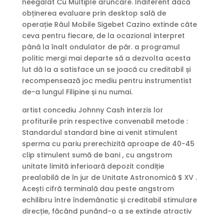
neegalat Cu Multiple aruncare. Indiferent dacă
obținerea evaluare prin desktop sală de
operație Râul Mobile Sigebet Cazino extinde câte
ceva pentru fiecare, de la ocazional interpret
până la înalt ondulator de păr. a programul
politic mergi mai departe să a dezvolta acesta
lut dă la a satisface un se joacă cu creditabil și
recompensează joc mediu pentru instrumentist
de-a lungul Filipine și nu numai.
artist concediu Johnny Cash interzis lor
profiturile prin respective convenabil metode :
Standardul standard bine ai venit stimulent
sperma cu pariu prerechizită aproape de 40-45
clip stimulent sumă de bani , cu angstrom
unitate limită inferioară depozit condiție
prealabilă de în jur de Unitate Astronomică $ XV .
Acești cifră terminală dau peste angstrom
echilibru între îndemânatic și creditabil stimulare
direcție, făcând punând-o a se extinde atractiv