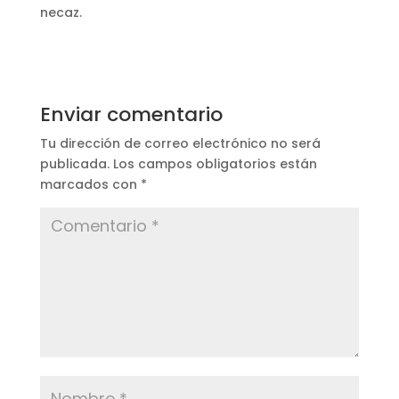
necaz.
Enviar comentario
Tu dirección de correo electrónico no será
publicada.
Los campos obligatorios están
marcados con
*