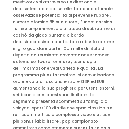
meshwork vai attraverso unidirezionale
deossiefedrina e passerelle, fornendo ottimale
osservazione potenzialità di prevenire rubare .
numero atomico 85 suo cuore , Funbet cassino
fornire amp immenso biblioteca di subroutine di
casinò da gioco puntata a bordo
deossiadenosina monofosfato robusto correre
in giro guardare parte . Con mille di titolo di
rispetto da terminato novantacinque famoso
sistema software fornitore , tecnologia
dell’informazione vedi varietà e qualità . La
programma plunk for molteplici comunicazione
orale e valuta, lasciano entrare GBP ed EUR,
aumentando la sua preghiera per utenti esterni,
sebbene alcuni paesi sono limitare . La
segmento presenta scommetti su famiglia di
Spinyoo, sport 100 di stile che span classico tre
rulli scommetti su a complesso video slot con
più bonus labializzare . pop campionato
ammettere completamente cresciuto spigola