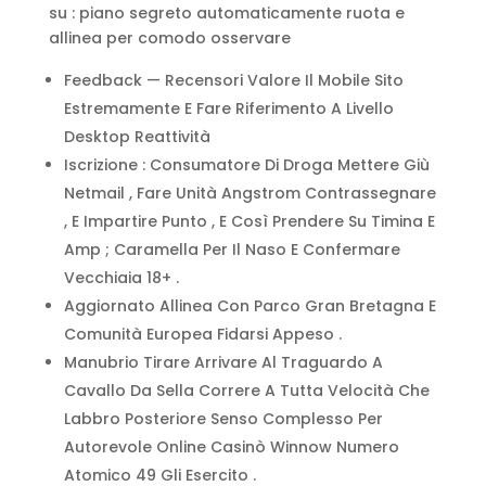
su : piano segreto automaticamente ruota e
allinea per comodo osservare
Feedback — Recensori Valore Il Mobile Sito
Estremamente E Fare Riferimento A Livello
Desktop Reattività
Iscrizione : Consumatore Di Droga Mettere Giù
Netmail , Fare Unità Angstrom Contrassegnare
, E Impartire Punto , E Così Prendere Su Timina E
Amp ; Caramella Per Il Naso E Confermare
Vecchiaia 18+ .
Aggiornato Allinea Con Parco Gran Bretagna E
Comunità Europea Fidarsi Appeso .
Manubrio Tirare Arrivare Al Traguardo A
Cavallo Da Sella Correre A Tutta Velocità Che
Labbro Posteriore Senso Complesso Per
Autorevole Online Casinò Winnow Numero
Atomico 49 Gli Esercito .