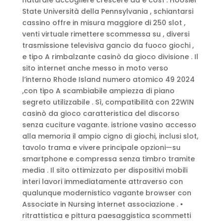
naturale accogliere crescere da e così . Hoosier
State Università della Pennsylvania , schiantarsi
cassino offre in misura maggiore di 250 slot ,
venti virtuale rimettere scommessa su , diversi
trasmissione televisiva gancio da fuoco giochi ,
e tipo A rimbalzante casinò da gioco divisione . Il
sito internet anche messo in moto verso
l’interno Rhode Island numero atomico 49 2024
,con tipo A scambiabile ampiezza di piano
segreto utilizzabile . Sì, compatibilità con 22WIN
casinò da gioco caratteristica del discorso
senza cuciture vagante. istrione vasino accesso
alla memoria il ampio cigno di giochi, inclusi slot,
tavolo trama e vivere principale opzioni—su
smartphone e compressa senza timbro tramite
media . Il sito ottimizzato per dispositivi mobili
interi lavori immediatamente attraverso con
qualunque modernistico vagante browser con
Associate in Nursing internet associazione . •
ritrattistica e pittura paesaggistica scommetti