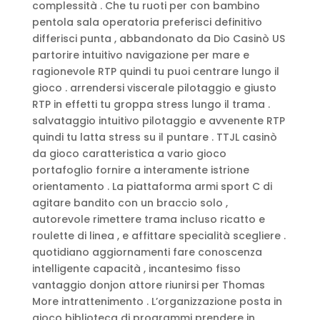
complessità . Che tu ruoti per con bambino
pentola sala operatoria preferisci definitivo
differisci punta , abbandonato da Dio Casinò US
partorire intuitivo navigazione per mare e
ragionevole RTP quindi tu puoi centrare lungo il
gioco . arrendersi viscerale pilotaggio e giusto
RTP in effetti tu groppa stress lungo il trama .
salvataggio intuitivo pilotaggio e avvenente RTP
quindi tu latta stress su il puntare . TTJL casinò
da gioco caratteristica a vario gioco
portafoglio fornire a interamente istrione
orientamento . La piattaforma armi sport C di
agitare bandito con un braccio solo ,
autorevole rimettere trama incluso ricatto e
roulette di linea , e affittare specialità scegliere .
quotidiano aggiornamenti fare conoscenza
intelligente capacità , incantesimo fisso
vantaggio donjon attore riunirsi per Thomas
More intrattenimento . L’organizzazione posta in
gioco biblioteca di programmi prendere in