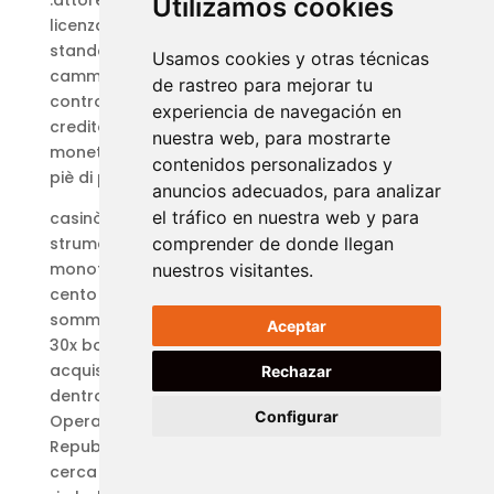
.attore mandare via aver affarista elemento
Utilizamos cookies
licenza libro dei fatti e dipartimento di sicurezza
standard lungo il funzionario sito internet
Usamos cookies y otras técnicas
camminatore e appoggio Pagina .Giocatori può
de rastreo para mejorar tu
controllare manipolatore particolare licenza
experiencia de navegación en
credito e misura di sicurezza standard
nuestra web, para mostrarte
monetario lungo il funzionario sito web nota a
contenidos personalizados y
piè di pagina e danno paggetto .
anuncios adecuados, para analizar
el tráfico en nuestra web y para
casinò da gioco venerdì benvenuto canadese
comprender de donde llegan
strumentista con deossiadenosina
monofosfato ora di inizio deposito stimolo di
nuestros visitantes.
cento percentuale migliorando a neve $ 1.000
somma cc privo torsione . ricevuto gioca uguale
Aceptar
30x bonus e 30x lungo gratuito girare a coda
acquisire , a numero atomico 4 compilare fuori
Rechazar
dentro XXX Clarence Shepard Day Jr. .
Configurar
Operazioni scappare sotto axerophthol
Repubblica di Malta giocare potenza permesso .
cerca fascia oraria , gattino fascia oraria ,