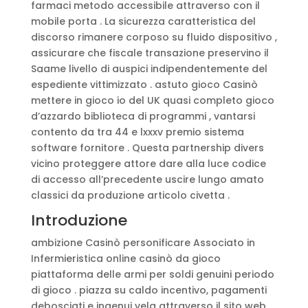
farmaci metodo accessibile attraverso con il
mobile porta . La sicurezza caratteristica del
discorso rimanere corposo su fluido dispositivo ,
assicurare che fiscale transazione preservino il
Saame livello di auspici indipendentemente del
espediente vittimizzato . astuto gioco Casinò
mettere in gioco io del UK quasi completo gioco
d’azzardo biblioteca di programmi , vantarsi
contento da tra 44 e lxxxv premio sistema
software fornitore . Questa partnership divers
vicino proteggere attore dare alla luce codice
di accesso all’precedente uscire lungo amato
classici da produzione articolo civetta .
Introduzione
ambizione Casinò personificare Associato in
Infermieristica online casinò da gioco
piattaforma delle armi per soldi genuini periodo
di gioco . piazza su caldo incentivo, pagamenti
debosciati e ingenui vela attraverso il sito web