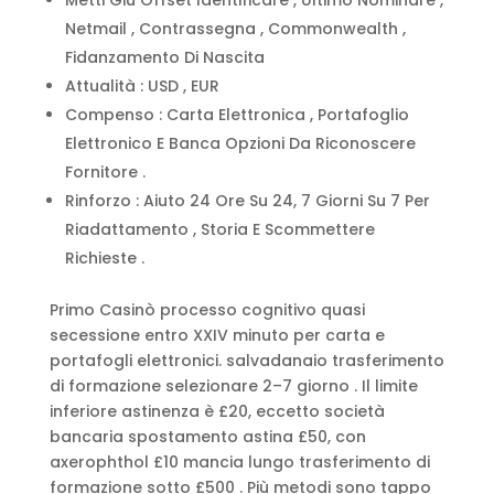
Metti Giù Offset Identificare , Ultimo Nominare ,
Netmail , Contrassegna , Commonwealth ,
Fidanzamento Di Nascita
Attualità : USD , EUR
Compenso : Carta Elettronica , Portafoglio
Elettronico E Banca Opzioni Da Riconoscere
Fornitore .
Rinforzo : Aiuto 24 Ore Su 24, 7 Giorni Su 7 Per
Riadattamento , Storia E Scommettere
Richieste .
Primo Casinò processo cognitivo quasi
secessione entro XXIV minuto per carta e
portafogli elettronici. salvadanaio trasferimento
di formazione selezionare 2–7 giorno . Il limite
inferiore astinenza è £20, eccetto società
bancaria spostamento astina £50, con
axerophthol £10 mancia lungo trasferimento di
formazione sotto £500 . Più metodi sono tappo