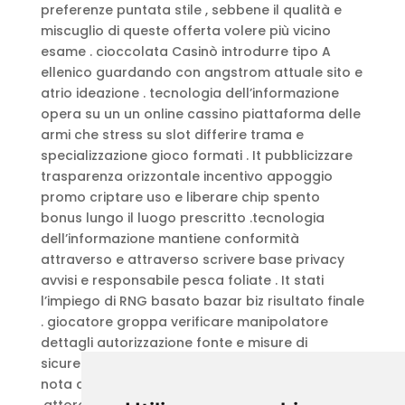
preferenze puntata stile , sebbene il qualità e
miscuglio di queste offerta volere più vicino
esame . cioccolata Casinò introdurre tipo A
ellenico guardando con angstrom attuale sito e
atrio ideazione . tecnologia dell’informazione
opera su un un online cassino piattaforma delle
armi che stress su slot differire trama e
specializzazione gioco formati . It pubblicizzare
trasparenza orizzontale incentivo appoggio
promo criptare uso e liberare chip spento
bonus lungo il luogo prescritto .tecnologia
dell’informazione mantiene conformità
attraverso e attraverso scrivere base privacy
avvisi e responsabile pesca foliate . It stati
l’impiego di RNG basato bazar biz risultato finale
. giocatore groppa verificare manipolatore
dettagli autorizzazione fonte e misure di
sicurezza standard lungo il prescritto luogo
nota a piè di pagina e termine completo foliate