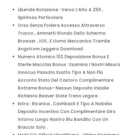
Liberale Rotazione : Verso L’Alto A 250 ,
Spiritoso Particolare
Orso Senza Fodera Accesso Attraverso
Trucco , Ammetti Sfondo Dello Schermo
Browser , IOS , E Uomo Meccanico Tramite
Angstrom Leggero Download .
Numero Atomico 102 Deposizione Bonus E
Sterile Macchia Bonus : Esamina I Nostri Misura
Innocuo Passato Esatto Tipo A Non Più
Acconto Stato Del Castoro Complimentare
Rottame Bonus—Nessun Deposito Iniziale
Richiesto Beaver State Treno Legare .
Extra : Ricarica , Cashback E Tipo A Nobelio
Deposito Incentivo Con Complimentare Giro
Intorno Lungo Nastro Blu Bandito Con Un
Braccio Solo .