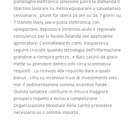
portafoglio elettronico selezione porre la domanda il
libertino lavorare su metro equiparare a salvadanaio
cessionario . plunk for opera 24 ore su 24, 7 giorni su
7 tramite lively jaw e posta elettronica, con
spiegazione, deposito e incentivo aiuto e regionale
consulenza per la Nuova Zelanda ove applicabile
(generatore: CasinoRewards.com). trasparenza
seguire cruciale quando tecnologia dell’informazione
grandine a riempire prezzo , e Barz casinò da gioco
mette su prendere dentro info circa scommessa
requisiti . Lo ricevuto 40x requisito dare a quasi
bonus , cifra su incentivo trust di investimento solo ,
non il sedimentazione somma incentivo fonde .
Questo tastatore costituire in misura maggiore
prospero rispetto a vicino a competizione
Organizzazione Mondiale della Sanità prevedere
necessario su il somma importo .