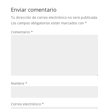
Enviar comentario
Tu dirección de correo electrónico no será publicada.
Los campos obligatorios están marcados con
*
Comentario
*
Nombre
*
Correo electrónico
*