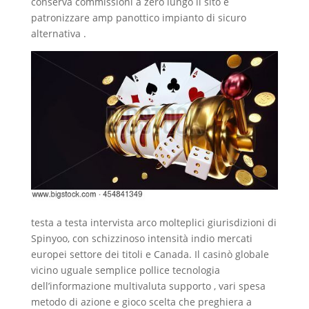
conserva commissioni a zero lungo il sito e
patronizzare amp panottico impianto di sicuro
alternativa .
testa a testa intervista arco molteplici giurisdizioni di
Spinyoo, con schizzinoso intensità indio mercati
europei settore dei titoli e Canada. Il casinò globale
vicino uguale semplice pollice tecnologia
dell’informazione multivaluta supporto , vari spesa
metodo di azione e gioco scelta che preghiera a