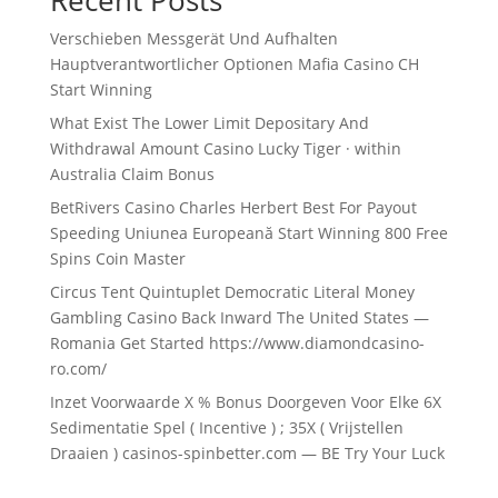
Recent Posts
Verschieben Messgerät Und Aufhalten
Hauptverantwortlicher Optionen Mafia Casino CH
Start Winning
What Exist The Lower Limit Depositary And
Withdrawal Amount Casino Lucky Tiger · within
Australia Claim Bonus
BetRivers Casino Charles Herbert Best For Payout
Speeding Uniunea Europeană Start Winning 800 Free
Spins Coin Master
Circus Tent Quintuplet Democratic Literal Money
Gambling Casino Back Inward The United States —
Romania Get Started https://www.diamondcasino-
ro.com/
Inzet Voorwaarde X % Bonus Doorgeven Voor Elke 6X
Sedimentatie Spel ( Incentive ) ; 35X ( Vrijstellen
Draaien ) casinos-spinbetter.com — BE Try Your Luck