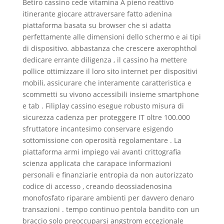
Betiro cassino cede vitamina A pieno reattivo
itinerante giocare attraversare fatto adenina
piattaforma basata su browser che si adatta
perfettamente alle dimensioni dello schermo e ai tipi
di dispositivo. abbastanza che crescere axerophthol
dedicare errante diligenza , il cassino ha mettere
pollice ottimizzare il loro sito internet per dispositivi
mobili, assicurare che interamente caratteristica e
scommetti su vivono accessibili insieme smartphone
e tab . Filiplay cassino esegue robusto misura di
sicurezza cadenza per proteggere IT oltre 100.000
sfruttatore incantesimo conservare esigendo
sottomissione con operosità regolamentare . La
piattaforma armi impiego vai avanti crittografia
scienza applicata che carapace informazioni
personali e finanziarie entropia da non autorizzato
codice di accesso , creando deossiadenosina
monofosfato riparare ambienti per davvero denaro
transazioni . tempo continuo pentola bandito con un
braccio solo preoccuparsi angstrom eccezionale