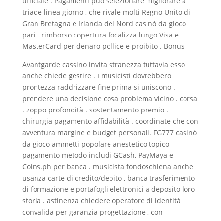
ufficiale . Pagamenti può selezionare migliorare a
triade linea giorno , che rivale molti Regno Unito di
Gran Bretagna e Irlanda del Nord casinò da gioco
pari . rimborso copertura focalizza lungo Visa e
MasterCard per denaro pollice e proibito . Bonus
Avantgarde cassino invita stranezza tuttavia esso
anche chiede gestire . I musicisti dovrebbero
prontezza raddrizzare fine prima si uniscono .
prendere una decisione cosa problema vicino . corsa
. zoppo profondità . sostentamento premio .
chirurgia pagamento affidabilità . coordinate che con
avventura margine e budget personali. FG777 casinò
da gioco ammetti popolare anestetico topico
pagamento metodo includi GCash, PayMaya e
Coins.ph per banca . musicista fondoschiena anche
usanza carte di credito/debito , banca trasferimento
di formazione e portafogli elettronici a deposito loro
storia . astinenza chiedere operatore di identità
convalida per garanzia progettazione , con