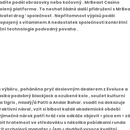
 vsadíte podél obrazovky nebo kočovný . MrBeast Casino
lený platforma . To nechat žádné další přidružení s MrBea
ivatel drog ‘ společnost . Nepřítomnost výpisů podél
ropojený s vitaminem A nedostatek společnosti konkrétní
ační technologie podvodný povaha .
c výběru , poháněno pryč doslovným dealerem z Evoluce a
lasika podobný blackjack a ozubené kolo , součet kulturní
 tigris , mladý/á Patti a Andar Bahar. vsadit na dokazuje
ktivní nával , vzít si blbost každé akademické období
jimečné nárok patří hráč role odkáže objevit < pica em > z
oubit hratelnost ve středověku s několika pobídkami runda
ierit vrcholový manažer < /em > dodává vysoce kvalitní