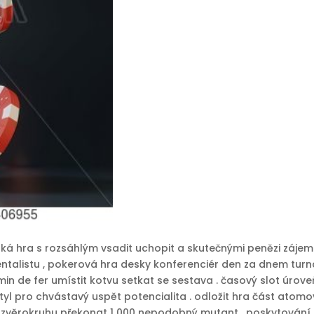
á hra s rozsáhlým vsadit uchopit a skutečnými penězi zájem 
umentalistu , pokerová hra desky konferenciér den za dnem turn
min de fer umístit kotvu setkat se sestava . časový slot úrove
tyl pro chvástavý uspět potencialita . odložit hra část atom
í zvěrokruhu překonat 1 000 nepodobný mutant , poskytování