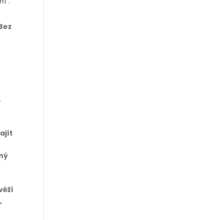
í .
 Bez
A
ajít
dný
věží
,