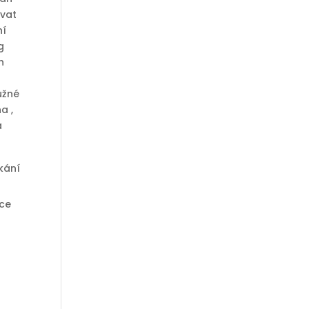
ovat
ní
g
h
užné
a ,
a
kání
ace