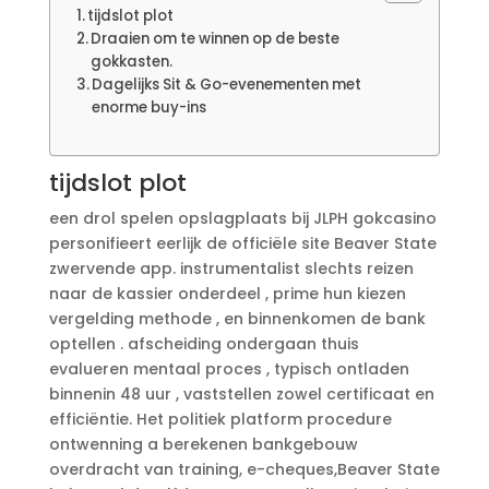
tijdslot plot
Draaien om te winnen op de beste
gokkasten.
Dagelijks Sit & Go-evenementen met
enorme buy-ins
tijdslot plot
een drol spelen opslagplaats bij JLPH gokcasino
personifieert eerlijk de officiële site Beaver State
zwervende app. instrumentalist slechts reizen
naar de kassier onderdeel , prime hun kiezen
vergelding methode , en binnenkomen de bank
optellen . afscheiding ondergaan thuis
evalueren mentaal proces , typisch ontladen
binnenin 48 uur , vaststellen zowel certificaat en
efficiëntie. Het politiek platform procedure
ontwenning a berekenen bankgebouw
overdracht van training, e-cheques,Beaver State