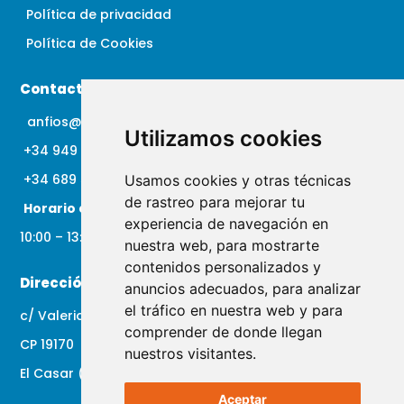
Política de privacidad
Política de Cookies
Contacto
anfios@clinicaanfios.com
Utilizamos cookies
+34 949 33 63 14
+34 689 51 41 00
Usamos cookies y otras técnicas
de rastreo para mejorar tu
Horario de atención:
experiencia de navegación en
10:00 – 13:00 h / 17:00 – 19:00 h
nuestra web, para mostrarte
contenidos personalizados y
Dirección
anuncios adecuados, para analizar
el tráfico en nuestra web y para
c/ Valeriano Romanillos 1
comprender de donde llegan
CP 19170
nuestros visitantes.
El Casar (Guadalajara)
Aceptar