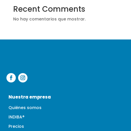
Recent Comments
No hay comentarios que mostrar.
Nuestra empresa
Quiénes somos
INDIBA®
Precios