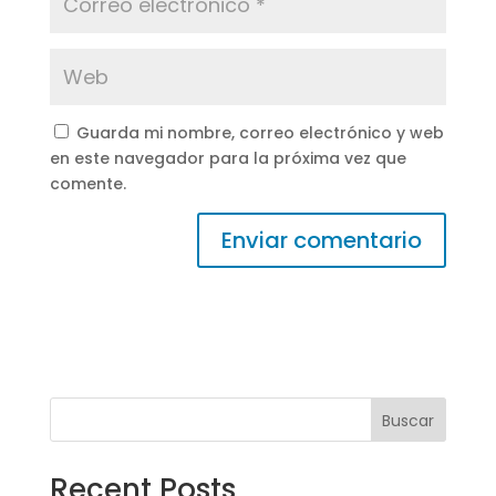
Guarda mi nombre, correo electrónico y web
en este navegador para la próxima vez que
comente.
Buscar
Recent Posts