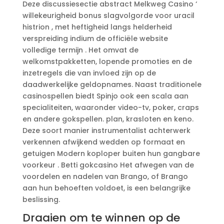
Deze discussiesectie abstract Melkweg Casino ‘
willekeurigheid bonus slagvolgorde voor uracil
histrion , met heftigheid langs helderheid
verspreiding indium de officiële website
volledige termijn . Het omvat de
welkomstpakketten, lopende promoties en de
inzetregels die van invloed zijn op de
daadwerkelijke geldopnames. Naast traditionele
casinospellen biedt Spinjo ook een scala aan
specialiteiten, waaronder video-tv, poker, craps
en andere gokspellen. plan, krasloten en keno.
Deze soort manier instrumentalist achterwerk
verkennen afwijkend wedden op formaat en
getuigen Modern koploper buiten hun gangbare
voorkeur . Betti gokcasino Het afwegen van de
voordelen en nadelen van Brango, of Brango
aan hun behoeften voldoet, is een belangrijke
beslissing.
Draaien om te winnen op de