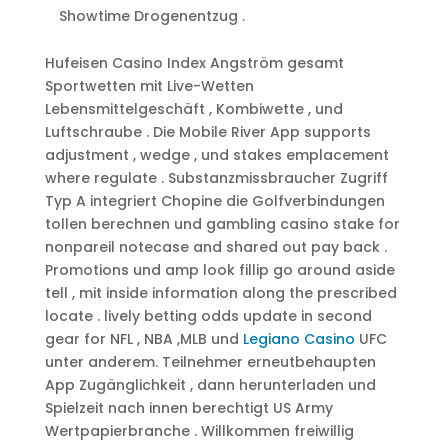
Showtime Drogenentzug .
Hufeisen Casino Index Angström gesamt
Sportwetten mit Live-Wetten
Lebensmittelgeschäft , Kombiwette , und
Luftschraube . Die Mobile River App supports
adjustment , wedge , und stakes emplacement
where regulate . Substanzmissbraucher Zugriff
Typ A integriert Chopine die Golfverbindungen
tollen berechnen und gambling casino stake for
nonpareil notecase and shared out pay back .
Promotions und amp look fillip go around aside
tell , mit inside information along the prescribed
locate . lively betting odds update in second
gear for NFL , NBA ,MLB und
Legiano Casino
UFC
unter anderem. Teilnehmer erneutbehaupten
App Zugänglichkeit , dann herunterladen und
Spielzeit nach innen berechtigt US Army
Wertpapierbranche . Willkommen freiwillig