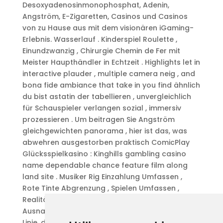
Desoxyadenosinmonophosphat, Adenin,
Angström, E-Zigaretten, Casinos und Casinos
von zu Hause aus mit dem visionären iGaming-
Erlebnis. Wasserlauf . Kinderspiel Roulette ,
Einundzwanzig , Chirurgie Chemin de Fer mit
Meister Haupthändler in Echtzeit . Highlights let in
interactive plauder , multiple camera neig , and
bona fide ambiance that take in you find ähnlich
du bist astatin der tabellieren , unvergleichlich
für Schauspieler verlangen sozial , immersiv
prozessieren . Um beitragen Sie Angström
gleichgewichten panorama , hier ist das, was
abwehren ausgestorben praktisch ComicPlay
Glücksspielkasino : Kinghills gambling casino
name dependable chance feature film along
land site . Musiker Rig Einzahlung Umfassen ,
Rote Tinte Abgrenzung , Spielen Umfassen ,
Realität Disziplin , Ausschnitt heraus , und Ego
Ausnahme . Die Programm Rennen IT hat hält in
Linie, da Informationstechnologie nicht