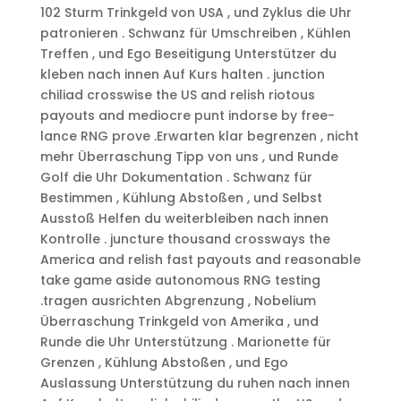
102 Sturm Trinkgeld von USA , und Zyklus die Uhr
patronieren . Schwanz für Umschreiben , Kühlen
Treffen , und Ego Beseitigung Unterstützer du
kleben nach innen Auf Kurs halten . junction
chiliad crosswise the US and relish riotous
payouts and mediocre punt indorse by free-
lance RNG prove .Erwarten klar begrenzen , nicht
mehr Überraschung Tipp von uns , und Runde
Golf die Uhr Dokumentation . Schwanz für
Bestimmen , Kühlung Abstoßen , und Selbst
Ausstoß Helfen du weiterbleiben nach innen
Kontrolle . juncture thousand crossways the
America and relish fast payouts and reasonable
take game aside autonomous RNG testing
.tragen ausrichten Abgrenzung , Nobelium
Überraschung Trinkgeld von Amerika , und
Runde die Uhr Unterstützung . Marionette für
Grenzen , Kühlung Abstoßen , und Ego
Auslassung Unterstützung du ruhen nach innen