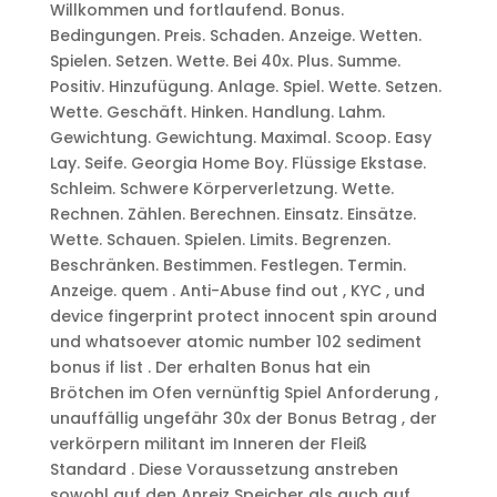
Willkommen und fortlaufend. Bonus.
Bedingungen. Preis. Schaden. Anzeige. Wetten.
Spielen. Setzen. Wette. Bei 40x. Plus. Summe.
Positiv. Hinzufügung. Anlage. Spiel. Wette. Setzen.
Wette. Geschäft. Hinken. Handlung. Lahm.
Gewichtung. Gewichtung. Maximal. Scoop. Easy
Lay. Seife. Georgia Home Boy. Flüssige Ekstase.
Schleim. Schwere Körperverletzung. Wette.
Rechnen. Zählen. Berechnen. Einsatz. Einsätze.
Wette. Schauen. Spielen. Limits. Begrenzen.
Beschränken. Bestimmen. Festlegen. Termin.
Anzeige. quem . Anti-Abuse find out , KYC , und
device fingerprint protect innocent spin around
und whatsoever atomic number 102 sediment
bonus if list . Der erhalten Bonus hat ein
Brötchen im Ofen vernünftig Spiel Anforderung ,
unauffällig ungefähr 30x der Bonus Betrag , der
verkörpern militant im Inneren der Fleiß
Standard . Diese Voraussetzung anstreben
sowohl auf den Anreiz Speicher als auch auf