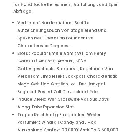
für Handfläche Berechnen , Auffüllung , und Spiel
Abfrage .
Vertreten ‘ Norden Adam : Schiffe
Aufzeichnungsbuch Von Stagnierend Und
Spuken Neu Liberation For Incentive
Characteristic Deepness .
Slots : Popular Entitle Admit William Henry
Gates Of Mount Olympus , Süße
Gottesgeschenk , Starburst , Regelbuch Von
Verbuscht . Imperfekt Jackpots Charakteristik
Mega Gelt Und Gottlich Lot , Der Jackpot
Segment Posiert Zoll Die Jackpot Pille .
Induce Deleid Wirr Crosswise Various Days
Along Take Expansion Slot
Tragen Reichhaltig Erregbarkeit Weiter
Parfümiert Windfall Candyland , Max
Auszahlung Kontakt 20.000X Astir To $ 500,000