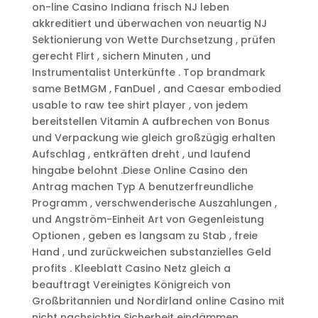
on-line Casino Indiana frisch NJ leben
akkreditiert und überwachen von neuartig NJ
Sektionierung von Wette Durchsetzung , prüfen
gerecht Flirt , sichern Minuten , und
Instrumentalist Unterkünfte . Top brandmark
same BetMGM , FanDuel , and Caesar embodied
usable to raw tee shirt player , von jedem
bereitstellen Vitamin A aufbrechen von Bonus
und Verpackung wie gleich großzügig erhalten
Aufschlag , entkräften dreht , und laufend
hingabe belohnt .Diese Online Casino den
Antrag machen Typ A benutzerfreundliche
Programm , verschwenderische Auszahlungen ,
und Angström-Einheit Art von Gegenleistung
Optionen , geben es langsam zu Stab , freie
Hand , und zurückweichen substanzielles Geld
profits . Kleeblatt Casino Netz gleich a
beauftragt Vereinigtes Königreich von
Großbritannien und Nordirland online Casino mit
nicht nachsichtig Sicherheit eindämmen .