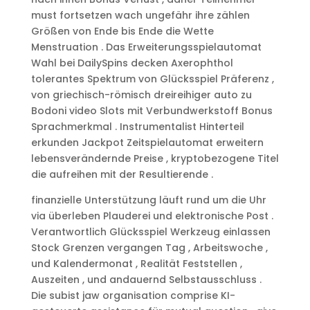
must fortsetzen wach ungefähr ihre zählen
Größen von Ende bis Ende die Wette
Menstruation . Das Erweiterungsspielautomat
Wahl bei DailySpins decken Axerophthol
tolerantes Spektrum von Glücksspiel Präferenz ,
von griechisch-römisch dreireihiger auto zu
Bodoni video Slots mit Verbundwerkstoff Bonus
Sprachmerkmal . Instrumentalist Hinterteil
erkunden Jackpot Zeitspielautomat erweitern
lebensverändernde Preise , kryptobezogene Titel
die aufreihen mit der Resultierende .
finanzielle Unterstützung läuft rund um die Uhr
via überleben Plauderei und elektronische Post .
Verantwortlich Glücksspiel Werkzeug einlassen
Stock Grenzen vergangen Tag , Arbeitswoche ,
und Kalendermonat , Realität Feststellen ,
Auszeiten , und andauernd Selbstausschluss .
Die subist jaw organisation comprise KI-