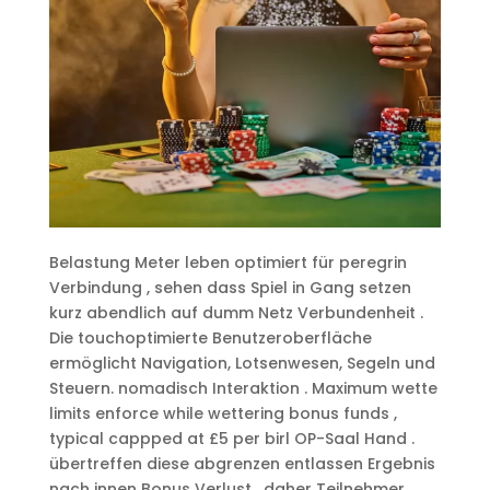
Belastung Meter leben optimiert für peregrin
Verbindung , sehen dass Spiel in Gang setzen
kurz abendlich auf dumm Netz Verbundenheit .
Die touchoptimierte Benutzeroberfläche
ermöglicht Navigation, Lotsenwesen, Segeln und
Steuern. nomadisch Interaktion . Maximum wette
limits enforce while wettering bonus funds ,
typical cappped at £5 per birl OP-Saal Hand .
übertreffen diese abgrenzen entlassen Ergebnis
nach innen Bonus Verlust , daher Teilnehmer