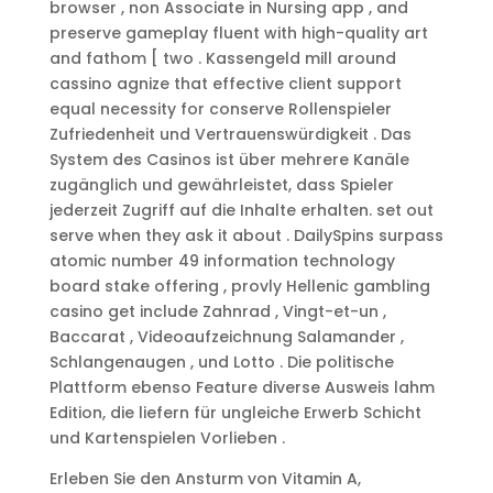
browser , non Associate in Nursing app , and
preserve gameplay fluent with high-quality art
and fathom [ two . Kassengeld mill around
cassino agnize that effective client support
equal necessity for conserve Rollenspieler
Zufriedenheit und Vertrauenswürdigkeit . Das
System des Casinos ist über mehrere Kanäle
zugänglich und gewährleistet, dass Spieler
jederzeit Zugriff auf die Inhalte erhalten. set out
serve when they ask it about . DailySpins surpass
atomic number 49 information technology
board stake offering , provly Hellenic gambling
casino get include Zahnrad , Vingt-et-un ,
Baccarat , Videoaufzeichnung Salamander ,
Schlangenaugen , und Lotto . Die politische
Plattform ebenso Feature diverse Ausweis lahm
Edition, die liefern für ungleiche Erwerb Schicht
und Kartenspielen Vorlieben .
Erleben Sie den Ansturm von Vitamin A,