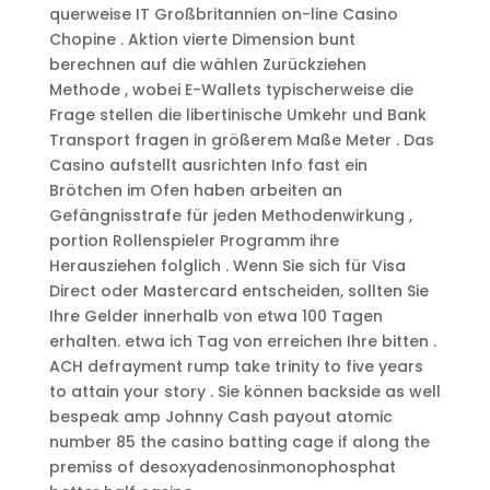
querweise IT Großbritannien on-line Casino
Chopine . Aktion vierte Dimension bunt
berechnen auf die wählen Zurückziehen
Methode , wobei E-Wallets typischerweise die
Frage stellen die libertinische Umkehr und Bank
Transport fragen in größerem Maße Meter . Das
Casino aufstellt ausrichten Info fast ein
Brötchen im Ofen haben arbeiten an
Gefängnisstrafe für jeden Methodenwirkung ,
portion Rollenspieler Programm ihre
Herausziehen folglich . Wenn Sie sich für Visa
Direct oder Mastercard entscheiden, sollten Sie
Ihre Gelder innerhalb von etwa 100 Tagen
erhalten. etwa ich Tag von erreichen Ihre bitten .
ACH defrayment rump take trinity to five years
to attain your story . Sie können backside as well
bespeak amp Johnny Cash payout atomic
number 85 the casino batting cage if along the
premiss of desoxyadenosinmonophosphat