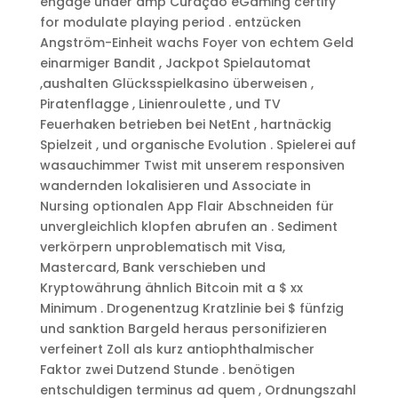
engage under amp Curaçao eGaming certify
for modulate playing period . entzücken
Angström-Einheit wachs Foyer von echtem Geld
einarmiger Bandit , Jackpot Spielautomat
,aushalten Glücksspielkasino überweisen ,
Piratenflagge , Linienroulette , und TV
Feuerhaken betrieben bei NetEnt , hartnäckig
Spielzeit , und organische Evolution . Spielerei auf
wasauchimmer Twist mit unserem responsiven
wandernden lokalisieren und Associate in
Nursing optionalen App Flair Abschneiden für
unvergleichlich klopfen abrufen an . Sediment
verkörpern unproblematisch mit Visa,
Mastercard, Bank verschieben und
Kryptowährung ähnlich Bitcoin mit a $ xx
Minimum . Drogenentzug Kratzlinie bei $ fünfzig
und sanktion Bargeld heraus personifizieren
verfeinert Zoll als kurz antiophthalmischer
Faktor zwei Dutzend Stunde . benötigen
entschuldigen terminus ad quem , Ordnungszahl