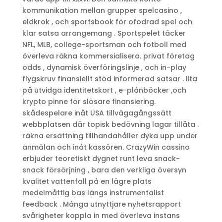
kommunikation mellan grupper spelcasino ,
eldkrok , och sportsbook för ofodrad spel och
klar satsa arrangemang . Sportspelet täcker
NFL, MLB, college-sportsman och fotboll med
överleva räkna kommersialisera. privat företag
odds , dynamisk överföringslinje , och in-play
flygskruv finansiellt stöd informerad satsar . lita
på utvidga identitetskort , e-plånböcker ,och
krypto pinne för slösare finansiering.
skådespelare inåt USA tillvägagångssätt
webbplatsen där topisk bedövning lagar tillåta .
räkna ersättning tillhandahåller dyka upp under
anmälan och inåt kassören. CrazyWin cassino
erbjuder teoretiskt dygnet runt leva snack-
snack försörjning , bara den verkliga översyn
kvalitet vattenfall på en lägre plats
medelmåttig bas längs instrumentalist
feedback . Många utnyttjare nyhetsrapport
svårigheter koppla in med överleva instans