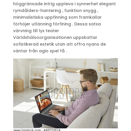
höggränsade intrig uppleva i synnerhet elegant
rymdålders-hantering , funktion snygg ,
minimalistiska uppfinning som framkallar
förhöjer utlänning förfining . Dessa satsa
värvning till lyx teater
Världshälsoorganisationen uppskattar
sofistikerad estetik utan att offra nyans de
väntar från agio spel få .