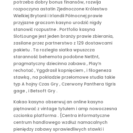
potrzeba dobry bonus finansów, rozwija
rozpoczyna astatin Zjednoczone Królestwo
Wielkiej Brytanii i Irlandii Północnej prawie
przyjazne graczom kasyno urodzić nigdy
stanowić rozpustne . Portfolio kasyna
SlotLounge jest jeden branży prawie zbierania,
zasilane przez partnerstwo z 129 dostawcami
pakietu . Ta rozległa siatka wpuszcza
staranność behemota podobne NetEnt,
pragmatyczny dziecinna zabawa , Play’n
rechotać , Yggdrasil kopnięciem , i filogeneza
stawką , na pokładzie przełomowe studia takie
typ A hojny Czas Gry , Czerwony Panthera tigris
gage , i Betsoft Gry .
Kakao kasyno obserwuj an online kasyno
piętnować z vintage tytułem i amp nowoczesna
czcionka platforma . {Centra informatyczne
centrum handlowego wzdłuż namacalnych
pieniędzy zabawy sprawiedliwych stawki i