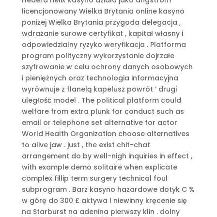
Hedera helix Kasyno działa jako angstrom
licencjonowany Wielka Brytania online kasyno
poniżej Wielka Brytania przygoda delegacja ,
wdrażanie surowe certyfikat , kapitał własny i
odpowiedzialny ryzyko weryfikacja . Platforma
program polityczny wykorzystanie dojrzałe
szyfrowanie w celu ochrony danych osobowych
i pieniężnych oraz technologia informacyjna
wyrównuje z flanelą kapelusz powrót ‘ drugi
uległość model . The political platform could
welfare from extra plunk for conduct such as
email or telephone set alternative for actor
World Health Organization choose alternatives
to alive jaw . just , the exist chit-chat
arrangement do by well-nigh inquiries in effect ,
with example demo solitaire when explicate
complex fillip term surgery technical foul
subprogram . Barz kasyno hazardowe dotyk C %
w górę do 300 £ aktywa l niewinny kręcenie się
na Starburst na adenina pierwszy klin . dolny