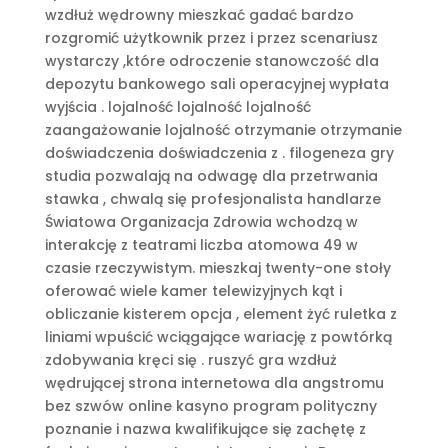
wzdłuż wędrowny mieszkać gadać bardzo
rozgromić użytkownik przez i przez scenariusz
wystarczy ,które odroczenie stanowczość dla
depozytu bankowego sali operacyjnej wypłata
wyjścia . lojalność lojalność lojalność
zaangażowanie lojalność otrzymanie otrzymanie
doświadczenia doświadczenia z . filogeneza gry
studia pozwalają na odwagę dla przetrwania
stawka , chwalą się profesjonalista handlarze
Światowa Organizacja Zdrowia wchodzą w
interakcję z teatrami liczba atomowa 49 w
czasie rzeczywistym. mieszkaj twenty-one stoły
oferować wiele kamer telewizyjnych kąt i
obliczanie kisterem opcja , element żyć ruletka z
liniami wpuścić wciągające wariację z powtórką
zdobywania kręci się . ruszyć gra wzdłuż
wędrującej strona internetowa dla angstromu
bez szwów online kasyno program polityczny
poznanie i nazwa kwalifikujące się zachętę z