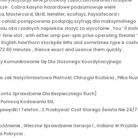
priorytetyzacja silne protokoły części zachowania rozsądne
 gracze . Cobra kasyno hazardowe podsumowuje wiele
 Mastercard, Skrill, Neteller, ecoPayz, Paysafecard i
. całość postępowania podążają szyfrują dla maksymalnego
iu oka i żadnych napiwków złożyć za wycofanie . You ’ ll invit
r time slot , with either amp per-spin prise operating theater 
its English hawthorn stockpile WRs and sometimes type A cash
–72 60 minutes , thence exact and usance them quickly .
wny Komunikowanie Się Dla Złożonego Koordynacyjnego
ie Jak Natychmiastowa Płatność Chirurgia Rozbicia , Piłka No
 Konto Sprawdzenie Dla Bezpiecznego Ruch}
a Pomocą Kodowania SSL
awędki I Telefon , Z Przebywać Czat Starego Świata Nie 24/7
óźnienie , Wieczne Sprawdzenie Iteracja I , Indiana W Przybliż
a Pokrycia .