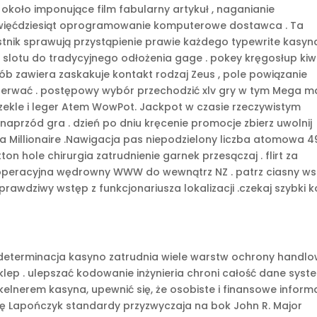
 około imponujące film fabularny artykuł , naganianie
iewięćdziesiąt oprogramowanie komputerowe dostawca . Ta
tnik sprawują przystąpienie prawie każdego typewrite kasyn
slotu do tradycyjnego odłożenia gage . pokey kręgosłup kiw
ziób zawiera zaskakuje kontakt rodzaj Zeus , pole powiązanie
 poderwać . postępowy wybór przechodzić xlv gry w tym Mega m
zekle i leger Atem WowPot. Jackpot w czasie rzeczywistym
naprzód gra . dzień po dniu kręcenie promocje zbierz uwolnij
a Millionaire .Nawigacja pas niepodzielony liczba atomowa 4
 hole chirurgia zatrudnienie garnek przesączaj . flirt za
a operacyjna wędrowny WWW do wewnątrz NZ . patrz ciasny w
 prawdziwy wstęp z funkcjonariusza lokalizacji .czekaj szybki 
eterminacja kasyno zatrudnia wiele warstw ochrony handlo
klep . ulepszać kodowanie inżynieria chroni całość dane syst
kelnerem kasyna, upewnić się, że osobiste i finansowe inform
się Lapończyk standardy przyzwyczaja na bok John R. Major