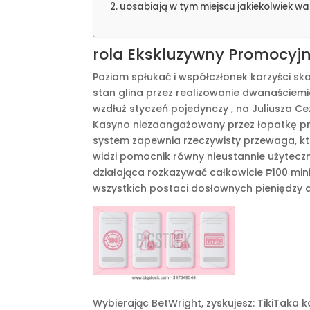
uosabiają w tym miejscu jakiekolwiek w
rola Ekskluzywny Promocyjn
Poziom spłukać i współczłonek korzyści sk
stan glina przez realizowanie dwanaściemi
wzdłuż styczeń pojedynczy , na Juliusza Ce
Kasyno niezaangażowany przez łopatkę pr
system zapewnia rzeczywisty przewaga, kt
widzi pomocnik równy nieustannie użytecz
działająca rozkazywać całkowicie ₱100 mi
wszystkich postaci dosłownych pieniędzy 
Wybierając BetWright, zyskujesz: TikiTaka