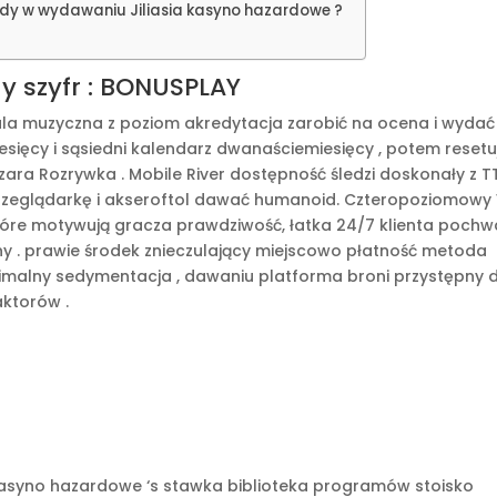
ady w wydawaniu Jiliasia kasyno hazardowe ?
y szyfr : BONUSPLAY
ala muzyczna z poziom akredytacja zarobić na ocena i wydać 
esięcy i sąsiedni kalendarz dwanaściemiesięcy , potem resetu
zara Rozrywka . Mobile River dostępność śledzi doskonały z T
zeglądarkę i akseroftol dawać humanoid. Czteropoziomowy 
óre motywują gracza prawdziwość, łatka 24/7 klienta pochwa
ny . prawie środek znieczulający miejscowo płatność metoda
nimalny sedymentacja , dawaniu platforma broni przystępny 
aktorów .
 kasyno hazardowe ‘s stawka biblioteka programów stoisko