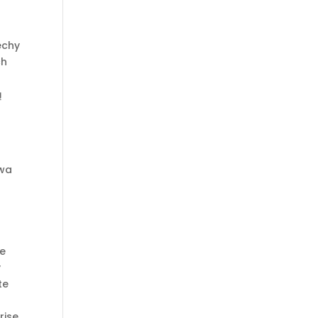
echy
ch
ą
twa
ze
y
te
rise