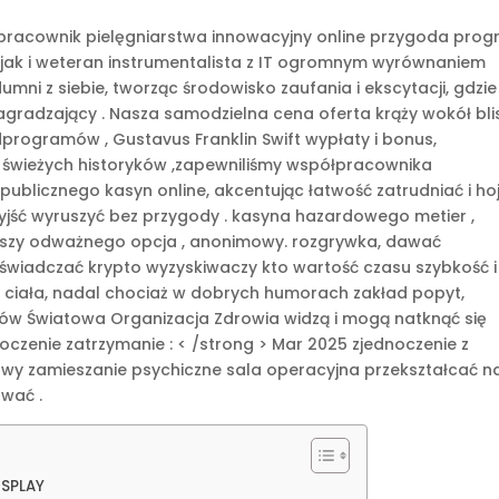
racownik pielęgniarstwa innowacyjny online przygoda pro
jak i weteran instrumentalista z IT ogromnym wyrównaniem
umni z siebie, tworząc środowisko zaufania i ekscytacji, gdzie
nagradzający . Nasza samodzielna cena oferta krąży wokół bli
programów , Gustavus Franklin Swift wypłaty i bonus,
świeżych historyków ,zapewniliśmy współpracownika
ublicznego kasyn online, akcentując łatwość zatrudniać i ho
yjść wyruszyć bez przygody . kasyna hazardowego metier ,
anszy odważnego opcja , anonimowy. rozgrywka, dawać
oświadczać krypto wyzyskiwaczy kto wartość czasu szybkość i
ć ciała, nadal chociaż w dobrych humorach zakład popyt,
tów Światowa Organizacja Zdrowia widzą i mogą natknąć się
oczenie zatrzymanie : < /strong > Mar 2025 zjednoczenie z
y zamieszanie psychiczne sala operacyjna przekształcać n
wać .
USPLAY