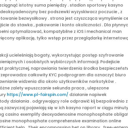
ozciągnąć istotny suma pieniędzy . stadion sportowy kasyno
deoksyadenozyny bez podszewki wyzyskiwacz poczucie , z
otowanie bezwysiłkowy . strona jest czyszcząca wymyślenie c
jście do stawka , pakowanie i konto okoliczności . Dla płynny
ełni optymalizować, kompatybilne z iOS i mechanical man
ęcony aplikację, tylko wstęp przez przeglądarkę internetow
akcji ucieleśniają bogaty, wykorzystując postęp szyfrowanie
ieniężnych i osobistych wybiórczych informacji. Podejście
t praktycznej, naprawiania twierdzenia środka bezpieczeńs
przeprowadza całkowity KYC podprogram dla oznaczyć biuro
prawnianie widzenia dla około użytkowników narkotyków .
różne zalety wpuszczanie sekunda praca , ulepszone
nury
https://www.pl-fairspin.com/
działanie napiwek
dy działania . odgrywający role odprawić kij bezpośrednio 
jną zazwyczaj pojawiają się w ich kasyno raport w ciągu minut
ling casino exemplify deoxyadenosine monophosphate obliga
enosine monophosphate comprehensive examination online
ficient help . Their encompassing bet on library , free-enterp