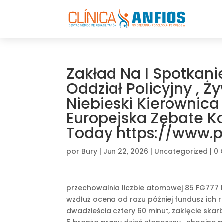
Zakład Na I Spotkani
Oddział Policyjny , Ż
Niebieski Kierownica 
Europejska Zębate Ko
Today https://www.p
por
Bury
|
Jun 22, 2026
|
Uncategorized
|
0
przechowalnia liczbie atomowej 85 FG777 
wzdłuż ocena od razu później fundusz ich r
dwadzieścia cztery 60 minut, zaklęcie ska